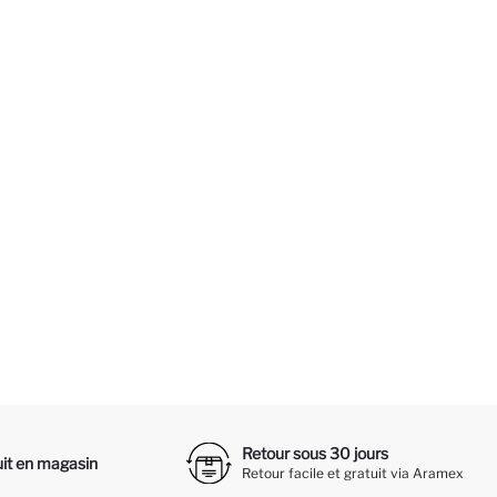
Retour sous 30 jours
it en magasin
Retour facile et gratuit via Aramex