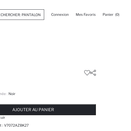
Connexion
Mes Favoris
Panier
(0)
née :
Noir
 ... NOTIFICATION DE STOCK DISPONIBLE
AJOUTÉ À LA LISTE DE RAPPELS
AJOUTER AU PANIER
AJOUTER AU PANIER
AJOUTER AU PANIER
cuir
t :
V7072AZBK27