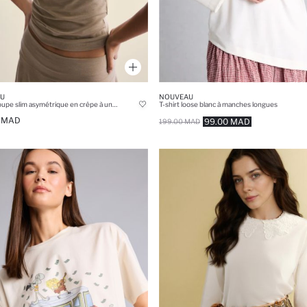
U
NOUVEAU
T-shirt Coupe slim asymétrique en crêpe à une épaule et manches courtes
T-shirt loose blanc à manches longues
0 MAD
99.00 MAD
199.00 MAD