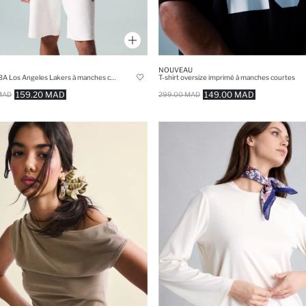
NOUVEAU
T-shirt NBA Los Angeles Lakers à manches courtes
T-shirt oversize imprimé à manches courtes
159.20 MAD
149.00 MAD
MAD
299.00 MAD