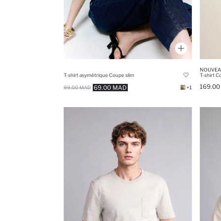
NOUVEA
T-shirt asymétrique Coupe slim
169.0
69.00 MAD
99.00 MAD
+1