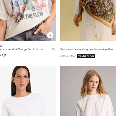
U
T-shirt oversize imprimé SpongeBob à col rond et manches courtes
Tunique à manches longues Coupe régulière
 MAD
79.00 MAD
199.00 MAD