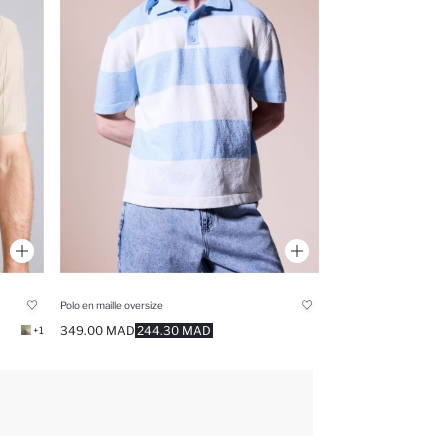
Polo en maille oversize
349.00 MAD
244.30 MAD
+1