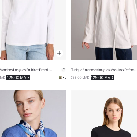
T-Shirt À Manches Longues En Tricot Premium Coupe Régulière
Tunique à manches longues Manuka x Defacto Coupe régulière
129.00 MAD
129.00 MAD
MAD
+1
199.00 MAD