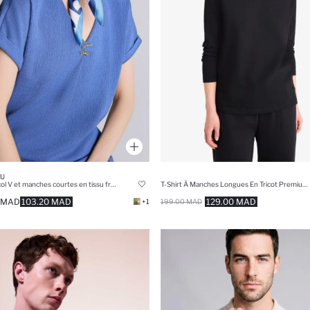
U
T-shirt à col V et manches courtes en tissu froissé
T-Shirt À Manches Longues En Tricot Premium Coupe Régulière
 MAD
103.20 MAD
129.00 MAD
+1
199.00 MAD