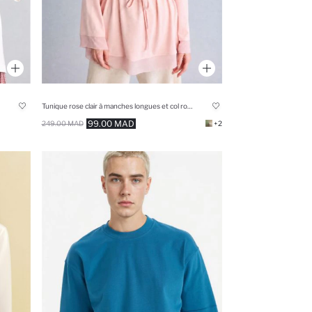
Tunique rose clair à manches longues et col rond Coupe régulière
99.00 MAD
249.00 MAD
+2