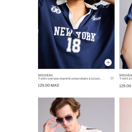
NOUVEAU
NOUVEA
T-shirt oversize imprimé universitaire à col polo et manches courtes
129.00 MAD
129.00