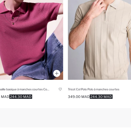
Polo en maille basique à manches courtes Coupe relax
Tricot Col Polo Polo à manches courtes
0 MAD
244.30 MAD
349.00 MAD
244.30 MAD