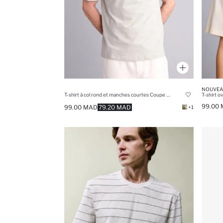
NOUVEA
T-shirt à col rond et manches courtes Coupe régulière
99.00
99.00 MAD
79.20 MAD
+1