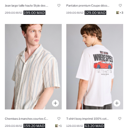
Jean large taille haute Style des années 90
Pantalon premium Coupe décontractée
199.00 MAD
129.00 MAD
299.00 MAD
199.00 MAD
+3
Chemises à manches courtes Coupe boxy
T-shirt boxy imprimé 100% coton
159.20 MAD
63.20 MAD
299.00 MAD
+1
129.00 MAD