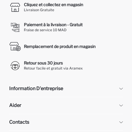
Cliquez et collectez en magasin
Livraison Gratuite
Paiement à la livraison - Gratuit
Fraise de service 10 MAD
Remplacement de produit en magasin
Retour sous 30 jours
Retour facile et gratuit via Aramex
Information D'entreprise
DeFacto
Aider
À propos de nous
Ressources humaines
Questions fréquemment posées
Contacts
Retour et changement
Suivi de la Commande