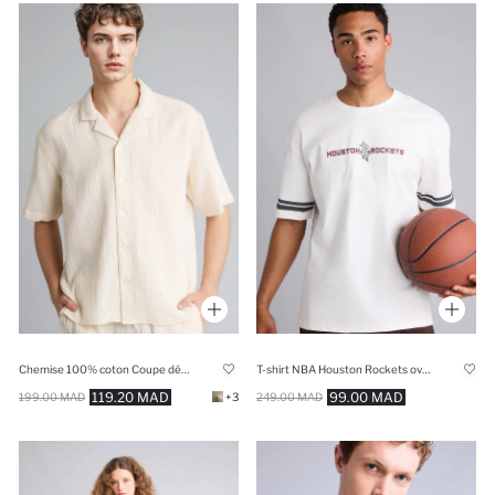
Chemise 100% coton Coupe décontractée
T-shirt NBA Houston Rockets oversize à col rond et manches courtes
119.20 MAD
99.00 MAD
199.00 MAD
+3
249.00 MAD