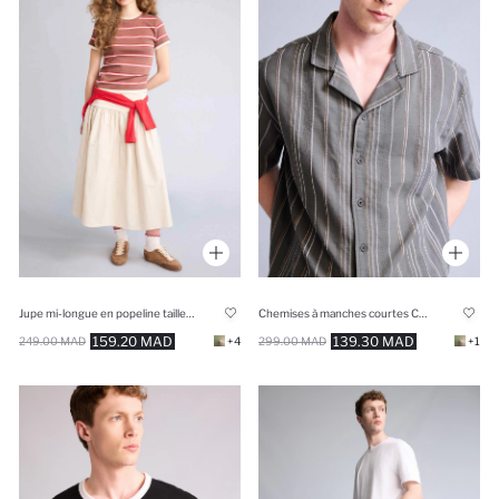
Jupe mi-longue en popeline taille haute Coupe A
Chemises à manches courtes Coupe boxy
159.20 MAD
139.30 MAD
249.00 MAD
+4
299.00 MAD
+1