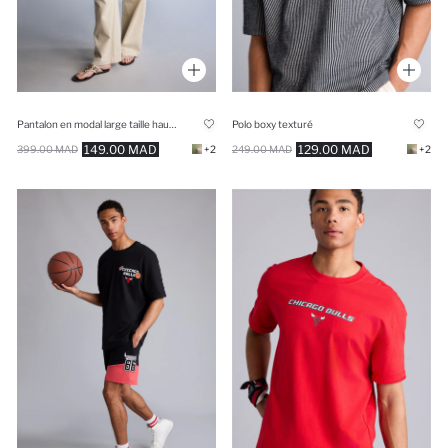
Polo boxy texturé
Pantalon en modal large taille haute avec poches Coupe standard
129.00 MAD
149.00 MAD
249.00 MAD
+2
399.00 MAD
+2