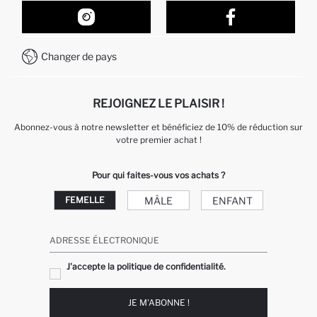
Nos Magasins
Comment acheter sur DeFacto ?
Formulaire de contact
Comment payer sur DeFacto?
WhatsApp +212 525 076 633
Changer de pays
Service Client +212 525 076 633
REJOIGNEZ LE PLAISIR !
Abonnez-vous à notre newsletter et bénéficiez de 10% de réduction sur
votre premier achat !
Pour qui faites-vous vos achats ?
MÂLE
ENFANT
FEMELLE
ADRESSE ÉLECTRONIQUE
J'accepte la politique de confidentialité.
JE M'ABONNE !