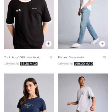
T-shirt boxy 100% coton imprimé
Pantalon Coupe droite
63.20 MAD
149.00 MAD
129.00 MAD
349.00 MAD