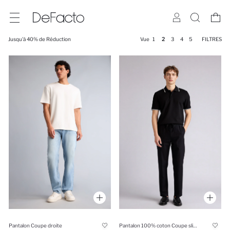
Jusqu'à 40% de Réduction
Vue
1
2
3
4
5
FILTRES
Pantalon Coupe droite
Pantalon 100% coton Coupe slim