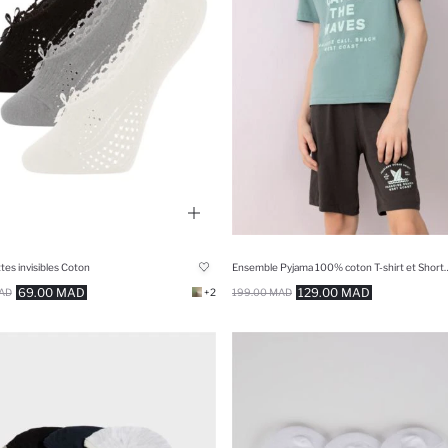
es invisibles Coton
Ensemble Pyjama 100% coton T-shirt et Sho
69.00 MAD
129.00 MAD
AD
+2
199.00 MAD