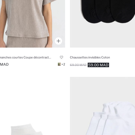
T-shirt à manches courtes Coupe décontractée
Chaussettes invisibles Coton
 MAD
+2
59.00 MAD
69.00 MAD