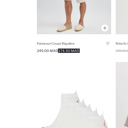
Pantacourt Coupe Régulière
Robe En 
249.00 MAD
174.30 MAD
249.00 