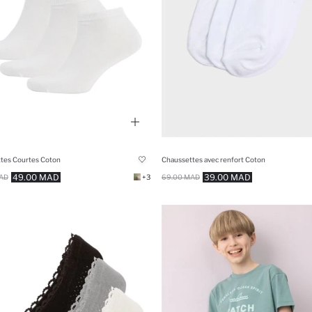
tes Courtes Coton
Chaussettes avec renfort Coton
49.00 MAD
39.00 MAD
AD
+3
69.00 MAD