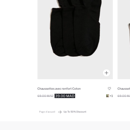
Chaussettes avec renfort Coton
Chaussett
39.00 MAD
69.00 MAD
+1
69.00 M
Page d'accueil
Up To 50% Discount