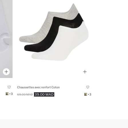
Chaussettes avec renfort Coton
+3
39.00 MAD
69.00 MAD
+3