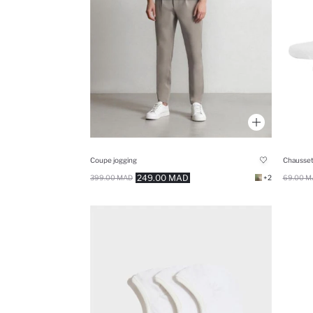
Coupe jogging
Chausset
249.00 MAD
399.00 MAD
+2
69.00 M