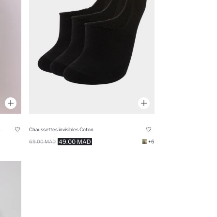
rt taille élastique pour garçon
Chaussettes invisibles Coton
49.00 MAD
69.00 MAD
+6