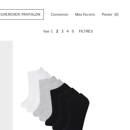
Connexion
Mes Favoris
Panier
(0)
Vue
1
2
3
4
5
FILTRES