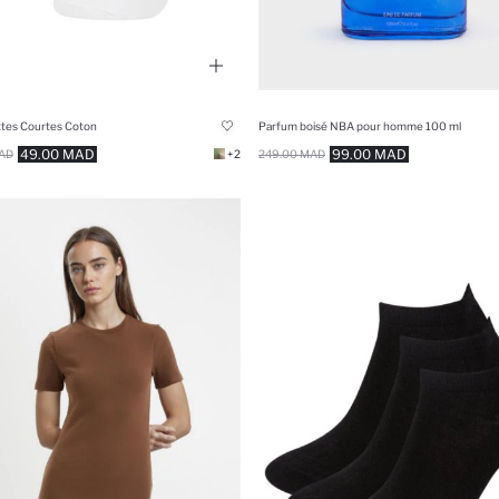
tes Courtes Coton
Parfum boisé NBA pour homme 100 ml
49.00 MAD
99.00 MAD
AD
+2
249.00 MAD