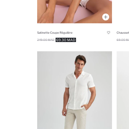
Satinette Coupe Régulière
Chausset
69.30 MAD
249.00 MAD
69.00 M