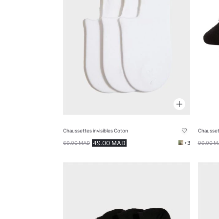
Chaussettes invisibles Coton
Chaussett
49.00 MAD
69.00 MAD
+3
99.00 M