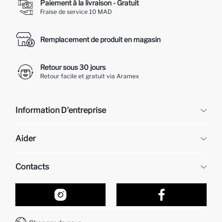
Paiement à la livraison - Gratuit
Fraise de service 10 MAD
Remplacement de produit en magasin
Retour sous 30 jours
Retour facile et gratuit via Aramex
Information D'entreprise
DeFacto
Aider
À propos de nous
Ressources humaines
Questions fréquemment posées
Contacts
Retour et changement
Suivi de la Commande
Nos Magasins
Comment acheter sur DeFacto ?
Formulaire de contact
Comment payer sur DeFacto?
WhatsApp +212 525 076 633