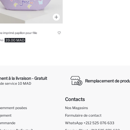
e imprimé papillon pour fille
39.00 MAD
AD
nt à la livraison - Gratuit
Remplacement de produ
 de service 10 MAD
Contacts
quemment posées
Nos Magasins
ngement
Formulaire de contact
 Commande
WhatsApp +212 525 076 633