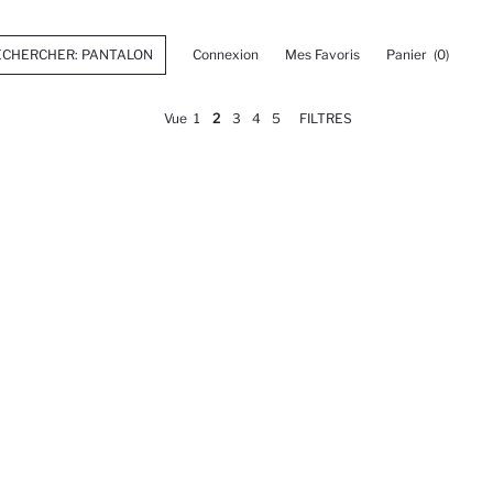
Connexion
Mes Favoris
Panier
(0)
Vue
1
2
3
4
5
FILTRES