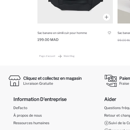
Sac banane en simili cuir pour homme
Sac banan
199.00 MAD
99.00 M
Page d'accueil
Waist Bag
Cliquez et collectez en magasin
Paieme
Livraison Gratuite
Fraise
Information D'entreprise
Aider
DeFacto
Questions fré
À propos de nous
Retour et cha
Ressources humaines
Suivi de la