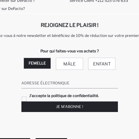
eter sur DeFacto ?
Service Client +212 525 076 633
 sur DeFacto?
REJOIGNEZ LE PLAISIR !
-vous à notre newsletter et bénéficiez de 10% de réduction sur votre premier
Pour qui faites-vous vos achats ?
FEMELLE
MÂLE
ENFANT
ADRESSE ÉLECTRONIQUE
J'accepte la politique de confidentialité.
JE M'ABONNE !