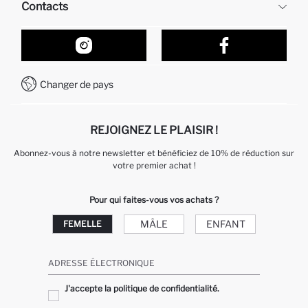
Contacts
Retour et changement
Suivi de la Commande
Nos Magasins
Comment acheter sur DeFacto ?
Formulaire de contact
Comment payer sur DeFacto?
WhatsApp +212 525 076 633
Changer de pays
Service Client +212 525 076 633
REJOIGNEZ LE PLAISIR !
Abonnez-vous à notre newsletter et bénéficiez de 10% de réduction sur
votre premier achat !
Pour qui faites-vous vos achats ?
MÂLE
ENFANT
FEMELLE
ADRESSE ÉLECTRONIQUE
J'accepte la politique de confidentialité.