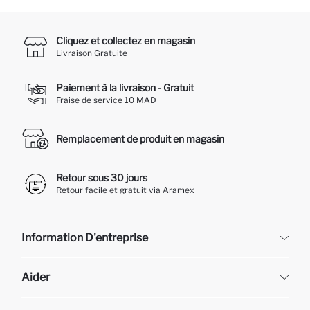
Cliquez et collectez en magasin
Livraison Gratuite
Paiement à la livraison - Gratuit
Fraise de service 10 MAD
Remplacement de produit en magasin
Retour sous 30 jours
Retour facile et gratuit via Aramex
Information D'entreprise
DeFacto
Aider
À propos de nous
Ressources humaines
Questions fréquemment posées