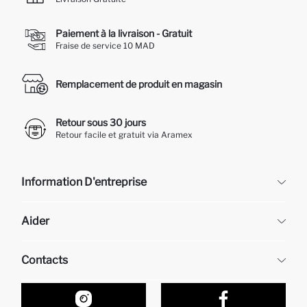
Paiement à la livraison - Gratuit
Fraise de service 10 MAD
Remplacement de produit en magasin
Retour sous 30 jours
Retour facile et gratuit via Aramex
Information D'entreprise
DeFacto
Aider
À propos de nous
Ressources humaines
Questions fréquemment posées
Contacts
Retour et changement
Suivi de la Commande
Nos Magasins
Comment acheter sur DeFacto ?
Formulaire de contact