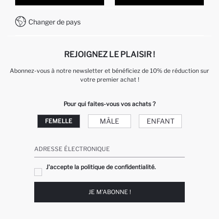
Comment payer sur DeFacto?
WhatsApp +212 525 076 633
Changer de pays
Service Client +212 525 076 633
REJOIGNEZ LE PLAISIR !
Abonnez-vous à notre newsletter et bénéficiez de 10% de réduction sur
votre premier achat !
Pour qui faites-vous vos achats ?
MÂLE
ENFANT
FEMELLE
ADRESSE ÉLECTRONIQUE
J'accepte la politique de confidentialité.
JE M'ABONNE !