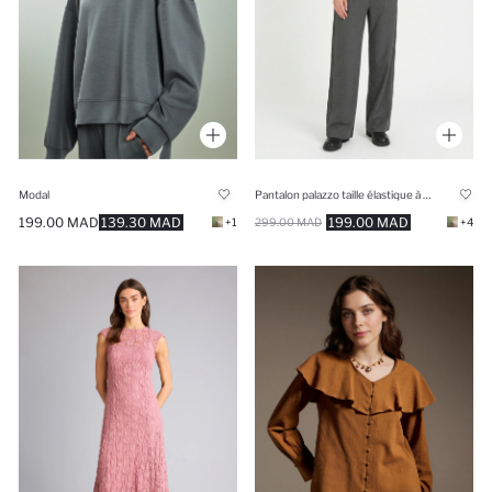
Modal
Pantalon palazzo taille élastique à jambes larges et poches
199.00 MAD
139.30 MAD
199.00 MAD
+1
299.00 MAD
+4