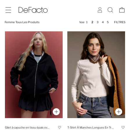
Femme Tous Les Produits
Vue
1
2
3
4
5
FILTRES
Gilet à capuche en tissu épais oversize
T-Shirt À Manches Longues En Tricot Coupe slim raccourcie