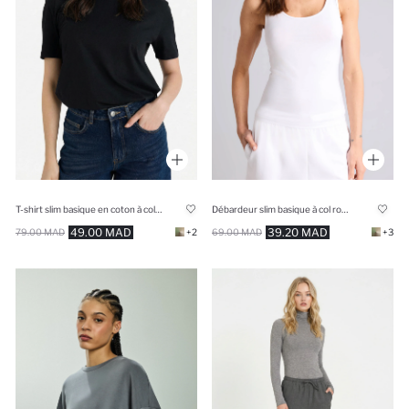
T-shirt slim basique en coton à col rond et manches courtes
Débardeur slim basique à col rond
49.00 MAD
39.20 MAD
79.00 MAD
+2
69.00 MAD
+3