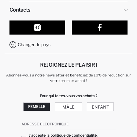
Ressources humaines
Questions fréquemment posées
Contacts
Retour et changement
Suivi de la Commande
Nos Magasins
Comment acheter sur DeFacto ?
Formulaire de contact
Comment payer sur DeFacto?
WhatsApp +212 525 076 633
Changer de pays
Service Client +212 525 076 633
REJOIGNEZ LE PLAISIR !
Abonnez-vous à notre newsletter et bénéficiez de 10% de réduction sur
votre premier achat !
Pour qui faites-vous vos achats ?
MÂLE
ENFANT
FEMELLE
ADRESSE ÉLECTRONIQUE
J'accepte la politique de confidentialité.