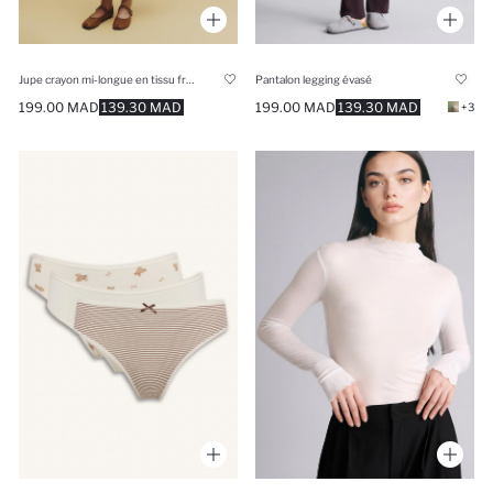
Jupe crayon mi-longue en tissu froissé à pois taille normale
Pantalon legging évasé
199.00 MAD
139.30 MAD
199.00 MAD
139.30 MAD
+3