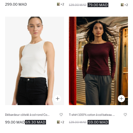
299.00 MAD
+2
79.00 MAD
129.00 MAD
+2
Débardeur côtelé à col rond Coupe slim
T-shirt 100% coton à col bateau Coupe slim
99.00 MAD
69.30 MAD
59.00 MAD
+2
129.00 MAD