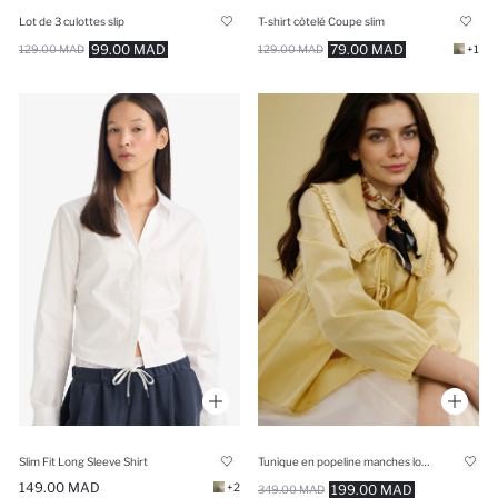
Lot de 3 culottes slip
T-shirt côtelé Coupe slim
99.00 MAD
79.00 MAD
129.00 MAD
129.00 MAD
+1
Slim Fit Long Sleeve Shirt
Tunique en popeline manches longues Coupe régulière
149.00 MAD
+2
199.00 MAD
349.00 MAD