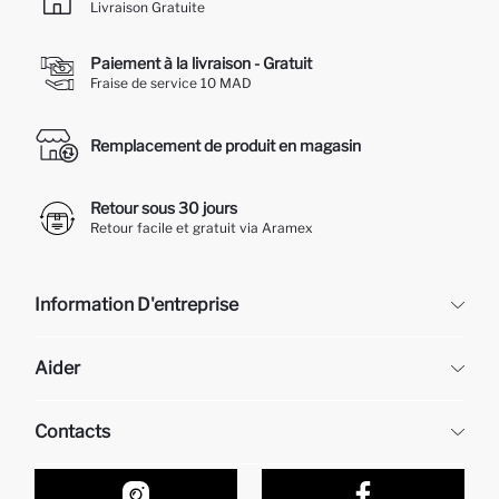
Livraison Gratuite
Paiement à la livraison - Gratuit
Fraise de service 10 MAD
Remplacement de produit en magasin
Retour sous 30 jours
Retour facile et gratuit via Aramex
Information D'entreprise
DeFacto
Aider
À propos de nous
Ressources humaines
Questions fréquemment posées
Contacts
Retour et changement
Suivi de la Commande
Nos Magasins
Comment acheter sur DeFacto ?