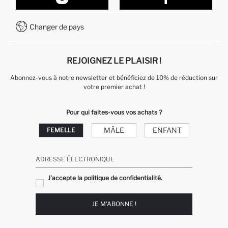
Formulaire de contact
Comment payer sur DeFacto?
WhatsApp +212 525 076 633
Changer de pays
Service Client +212 525 076 633
REJOIGNEZ LE PLAISIR !
Abonnez-vous à notre newsletter et bénéficiez de 10% de réduction sur
votre premier achat !
Pour qui faites-vous vos achats ?
MÂLE
ENFANT
FEMELLE
ADRESSE ÉLECTRONIQUE
J'accepte la politique de confidentialité.
JE M'ABONNE !