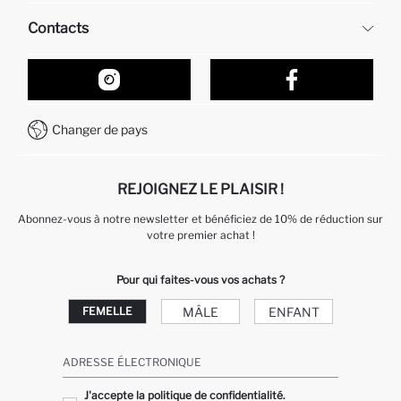
Ressources humaines
Questions fréquemment posées
Contacts
Retour et changement
Suivi de la Commande
Nos Magasins
Comment acheter sur DeFacto ?
Formulaire de contact
Comment payer sur DeFacto?
WhatsApp +212 525 076 633
Changer de pays
Service Client +212 525 076 633
REJOIGNEZ LE PLAISIR !
Abonnez-vous à notre newsletter et bénéficiez de 10% de réduction sur
votre premier achat !
Pour qui faites-vous vos achats ?
MÂLE
ENFANT
FEMELLE
ADRESSE ÉLECTRONIQUE
J'accepte la politique de confidentialité.