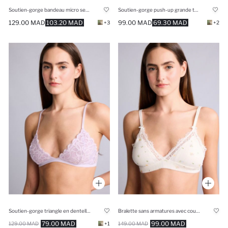
Soutien-gorge bandeau micro semi-rembourré avec armatures
Soutien-gorge push-up grande taille avec armatures
129.00 MAD
103.20 MAD
99.00 MAD
69.30 MAD
+3
+2
Soutien-gorge triangle en dentelle non rembourré et sans armatures
Bralette sans armatures avec coussinets amovibles et détails en dentelle
79.00 MAD
99.00 MAD
129.00 MAD
+1
149.00 MAD