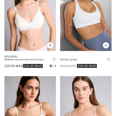
NOUVEAU
Bralette sans armatures à coussinets amovibles et détail dentelle
Soutien gorge
129.00 MAD
103.20 MAD
199.00 MAD
+4
399.00 MAD