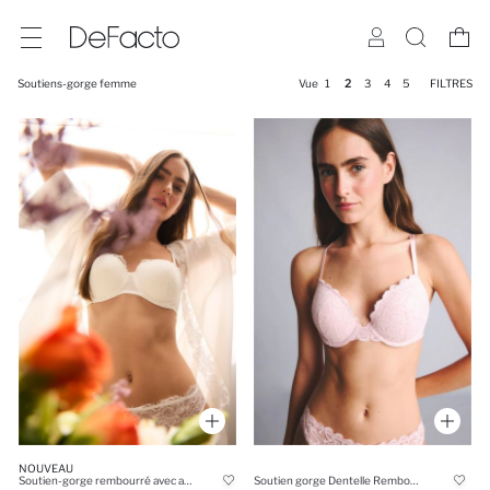
Soutiens-gorge femme
Vue
1
2
3
4
5
FILTRES
NOUVEAU
Soutien-gorge rembourré avec armatures recouvert de dentelle
Soutien gorge Dentelle Rembourré