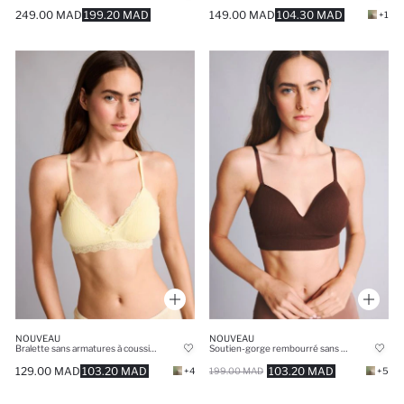
249.00 MAD
199.20 MAD
149.00 MAD
104.30 MAD
+1
NOUVEAU
NOUVEAU
Bralette sans armatures à coussinets amovibles et détail dentelle
Soutien-gorge rembourré sans armatures
129.00 MAD
103.20 MAD
103.20 MAD
+4
199.00 MAD
+5