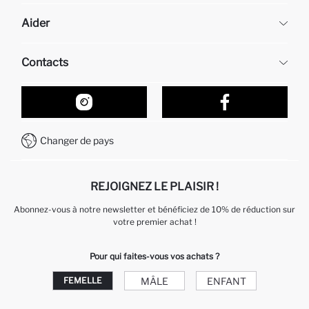
DeFacto
Aider
À propos de nous
Ressources humaines
Questions fréquemment posées
Contacts
Retour et changement
Suivi de la Commande
Nos Magasins
Comment acheter sur DeFacto ?
Formulaire de contact
Comment payer sur DeFacto?
WhatsApp +212 525 076 633
Changer de pays
Service Client +212 525 076 633
REJOIGNEZ LE PLAISIR !
Abonnez-vous à notre newsletter et bénéficiez de 10% de réduction sur
votre premier achat !
Pour qui faites-vous vos achats ?
MÂLE
ENFANT
FEMELLE