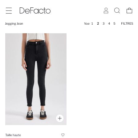
Jegging Jean
Vue
1
2
3
4
5
FILTRES
Taille haute