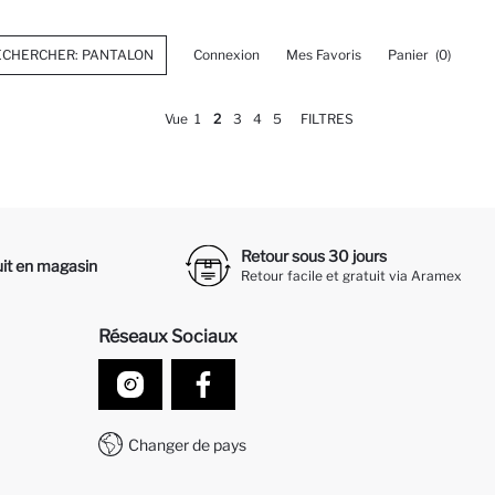
Connexion
Mes Favoris
Panier
(0)
Vue
1
2
3
4
5
FILTRES
Retour sous 30 jours
it en magasin
Retour facile et gratuit via Aramex
Réseaux Sociaux
Changer de pays