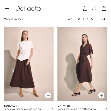
Modest Dresses
Vue
1
2
3
4
5
FILTRES
NOUVEAU
NOUVEAU
Jupe maxi Coupe A ceinturée en tissu texturé
Robe midi Coupe A à col tailleur taille froncée et manches chauve-souris