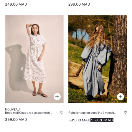
349.00 MAD
299.00 MAD
NOUVEAU
Robe midi Coupe A à col asymétrique à pois et manches chauve-souris
Robe longue en popeline à manches longues et col rond Coupe régulière Manuka x Defacto
399.00 MAD
699.00 MAD
559.20 MAD