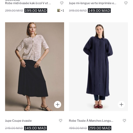
Robe midi évasée kaki à col V et manches courtes
Jupe mi-longue verte imprimée en lin mélangé Coupe régulière
199.00 MAD
149.00 MAD
299.00 MAD
+1
349.00 MAD
Jupe Coupe évasée
Robe Tissée À Manches Longues
149.00 MAD
299.00 MAD
249.00 MAD
499.00 MAD