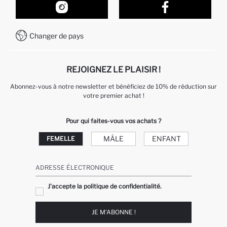
Comment acheter sur DeFacto ?
Formulaire de contact
Comment payer sur DeFacto?
WhatsApp +212 525 076 633
Changer de pays
Service Client +212 525 076 633
REJOIGNEZ LE PLAISIR !
Abonnez-vous à notre newsletter et bénéficiez de 10% de réduction sur
votre premier achat !
Pour qui faites-vous vos achats ?
MÂLE
ENFANT
FEMELLE
ADRESSE ÉLECTRONIQUE
J'accepte la politique de confidentialité.
JE M'ABONNE !