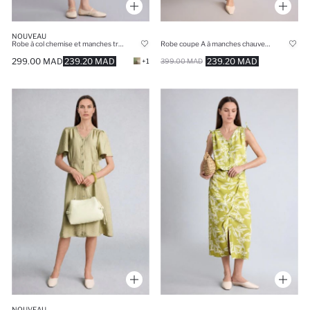
NOUVEAU
Robe à col chemise et manches trois-quarts Coupe régulière
Robe coupe A à manches chauve-souris et col chemise
299.00 MAD
239.20 MAD
239.20 MAD
+1
399.00 MAD
NOUVEAU