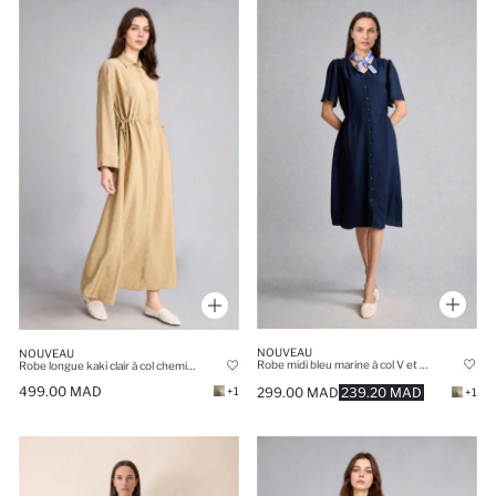
NOUVEAU
NOUVEAU
Robe midi bleu marine à col V et manches courtes Coupe évasée
Robe longue kaki clair à col chemise et manches longues Coupe régulière
499.00 MAD
+1
299.00 MAD
239.20 MAD
+1