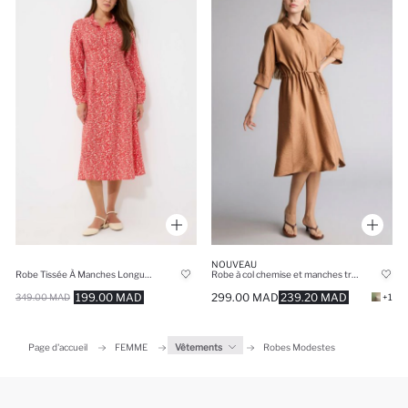
NOUVEAU
Robe Tissée À Manches Longues
Robe à col chemise et manches trois-quarts Coupe régulière
199.00 MAD
299.00 MAD
239.20 MAD
349.00 MAD
+1
Page d'accueil
FEMME
Vêtements
Robes Modestes