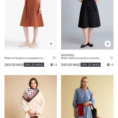
NOUVEAU
Robe mi-longue en popeline Coupe A
Robe midi en popeline à col chemise Coupe évasée
249.00 MAD
199.20 MAD
249.00 MAD
199.20 MAD
+2
+2