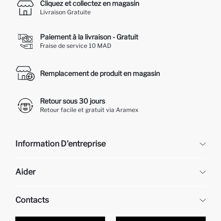
Cliquez et collectez en magasin
Livraison Gratuite
Paiement à la livraison - Gratuit
Fraise de service 10 MAD
Remplacement de produit en magasin
Retour sous 30 jours
Retour facile et gratuit via Aramex
Information D'entreprise
DeFacto
Aider
À propos de nous
Ressources humaines
Questions fréquemment posées
Contacts
Retour et changement
Suivi de la Commande
Nos Magasins