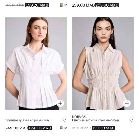
159.20 MAD
299.00 MAD
209.30 MAD
269.00 MAD
+2
NOUVEAU
Chemise ajustée en popeline à manches courtes
Chemise sans manches en coton écru Coupe ajustée
249.00 MAD
174.30 MAD
199.20 MAD
+2
349.00 MAD