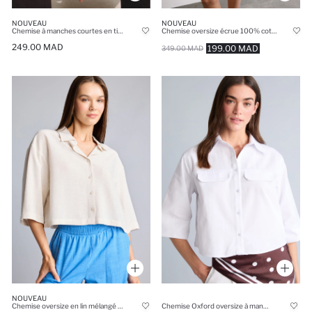
NOUVEAU
NOUVEAU
Chemise à manches courtes en tissu texturé à col chemise
Chemise oversize écrue 100% coton en mousseline à manches longues avec imprimé cerise
249.00 MAD
199.00 MAD
349.00 MAD
NOUVEAU
Chemise oversize en lin mélangé écru à manches courtes
Chemise Oxford oversize à manches courtes