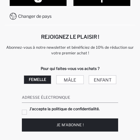
Formulaire de contact
Comment payer sur DeFacto?
WhatsApp +212 525 076 633
Changer de pays
Service Client +212 525 076 633
REJOIGNEZ LE PLAISIR !
Abonnez-vous à notre newsletter et bénéficiez de 10% de réduction sur
votre premier achat !
Pour qui faites-vous vos achats ?
MÂLE
ENFANT
FEMELLE
ADRESSE ÉLECTRONIQUE
J'accepte la politique de confidentialité.
JE M'ABONNE !