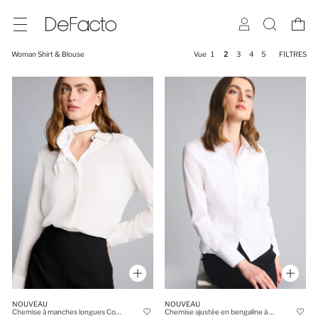
Woman Shirt & Blouse
Vue
1
2
3
4
5
FILTRES
NOUVEAU
NOUVEAU
Chemise à manches longues Coupe régulière
Chemise ajustée en bengaline à manches longues