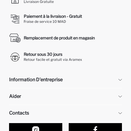
Livraison Gratuite
Paiement à la livraison - Gratuit
Fraise de service 10 MAD
Remplacement de produit en magasin
Retour sous 30 jours
Retour facile et gratuit via Aramex
Information D'entreprise
DeFacto
Aider
À propos de nous
Ressources humaines
Questions fréquemment posées
Contacts
Retour et changement
Suivi de la Commande
Nos Magasins
Comment acheter sur DeFacto ?