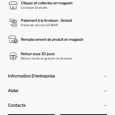
Cliquez et collectez en magasin
Livraison Gratuite
Paiement à la livraison - Gratuit
Fraise de service 10 MAD
Remplacement de produit en magasin
Retour sous 30 jours
Retour facile et gratuit via Aramex
Information D'entreprise
DeFacto
Aider
À propos de nous
Ressources humaines
Questions fréquemment posées
Contacts
Retour et changement
Suivi de la Commande
Nos Magasins