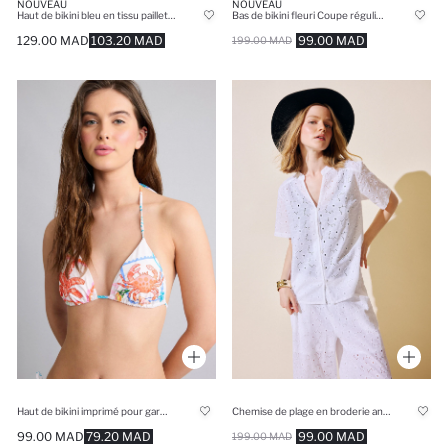
NOUVEAU
NOUVEAU
Bas de bikini fleuri Coupe régulière
Haut de bikini bleu en tissu pailleté à motif Coupe régulière
99.00 MAD
129.00 MAD
103.20 MAD
199.00 MAD
Haut de bikini imprimé pour garçon
Chemise de plage en broderie anglaise Coupe régulière
99.00 MAD
79.20 MAD
99.00 MAD
199.00 MAD