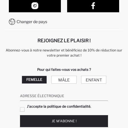
Comment acheter sur DeFacto ?
Formulaire de contact
Comment payer sur DeFacto?
WhatsApp +212 525 076 633
Changer de pays
Service Client +212 525 076 633
REJOIGNEZ LE PLAISIR !
Abonnez-vous à notre newsletter et bénéficiez de 10% de réduction sur
votre premier achat !
Pour qui faites-vous vos achats ?
MÂLE
ENFANT
FEMELLE
ADRESSE ÉLECTRONIQUE
J'accepte la politique de confidentialité.
JE M'ABONNE !