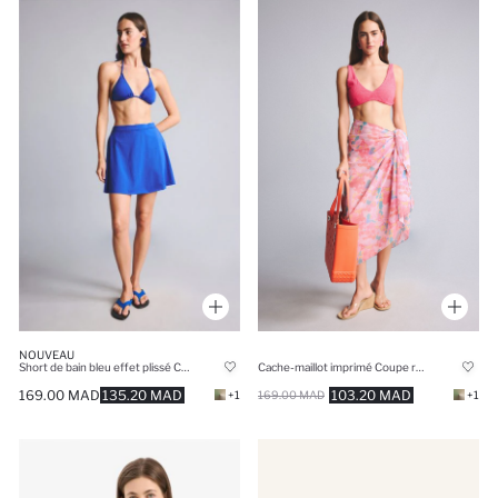
NOUVEAU
Short de bain bleu effet plissé Coupe régulière
Cache-maillot imprimé Coupe régulière
169.00 MAD
135.20 MAD
103.20 MAD
+1
169.00 MAD
+1