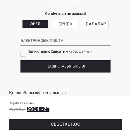
Сіз кімге сатып аласыз?
ЕРКЕК
БАЛАЛАР
ӘЙЕЛ
ЭЛЕКТРОНДЫҚ ПОШТА
Құпиялылық Саясатын
қабылдаймын
ҚАЗІР ЖАЗЫЛЫҢЫЗ!
Қолданбаны жүктеп алыңыз
Regular Fit көйлек
2994 KZT
4990 KZT
ДОБАВЛЕНО В СПИСОК ИЗБРАНОГО
НАПОМНИТЕ, КОГДА В НАЛИЧИИ
СЕБЕТКЕ ҚОСЫЛУДА
СЕБЕТКЕ ҚОСЫЛДЫ
СЕБЕТКЕ ҚОС
ҮЗДІК САНАТТАР