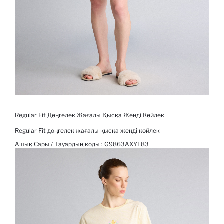
Regular Fit Дөңгелек Жағалы Қысқа Жеңді Көйлек
Regular Fit дөңгелек жағалы қысқа жеңді көйлек
Ашық Сары / Тауардың коды :
G9863AXYL83