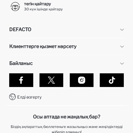
тегін қайтару
30 күн ішінде қайтару
DEFACTO
DeFacto
Клиенттерге қызмет көрсету
Біз туралы
Кадр бөлімі
Жиі қойылатын сұрақтар
Байланыс
Жеткізу
Алу кезінде төлем
Эксклюзивті беттер
Дефакто-да сатып алулар қалай жасалынады?
Байланыс
тапсырысты қадағалау
WhatsApp +7 727 338 24 60
Тапсырысты қалай қайтаруға болады?
Елді өзгерту
Байланыс орталығы +7 727 338 24 60
Telegram DeFactoHelp KZ
Осы аптада не жаңалық бар?
Біздің ақпараттық бюллетеньге жазылыңыз және жеңілдіктерді
жіберіп алмаңыз!