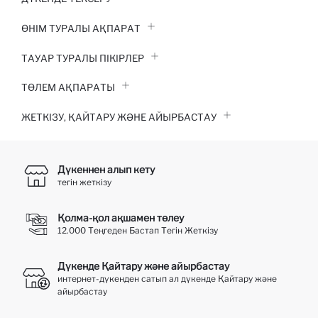
ӨНІМ ТУРАЛЫ АҚПАРАТ
ТАУАР ТУРАЛЫ ПІКІРЛЕР
ТӨЛЕМ АҚПАРАТЫ
ЖЕТКІЗУ, ҚАЙТАРУ ЖӘНЕ АЙЫРБАСТАУ
Дүкеннен алып кету
тегін жеткізу
Қолма-қол ақшамен төлеу
12.000 Теңгеден Бастап Тегін Жеткізу
Дүкенде Қайтару және айырбастау
интернет-дүкенден сатып ал дүкенде Қайтару және
айырбастау