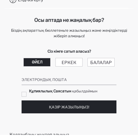
Байланыс орталығы +7 727 338 24 60
Telegram DeFactoHelp KZ
Осы аптада не жаңалық бар?
Біздің ақпараттық бюллетеньге жазылыңыз және жеңілдіктерді
жіберіп алмаңыз!
Сіз кімге сатып аласыз?
ЕРКЕК
БАЛАЛАР
ӘЙЕЛ
ЭЛЕКТРОНДЫҚ ПОШТА
Құпиялылық Саясатын
қабылдаймын
ҚАЗІР ЖАЗЫЛЫҢЫЗ!
Қолданбаны жүктеп алыңыз