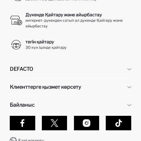
Дүкенде Қайтару және айырбастау
интернет-дүкенден сатып ал дүкенде Қайтару және
айырбастау
тегін қайтару
30 күн ішінде қайтару
DEFACTO
DeFacto
Клиенттерге қызмет көрсету
Біз туралы
Кадр бөлімі
Жиі қойылатын сұрақтар
Байланыс
Жеткізу
Алу кезінде төлем
Эксклюзивті беттер
Дефакто-да сатып алулар қалай жасалынады?
Байланыс
тапсырысты қадағалау
WhatsApp +7 727 338 24 60
Тапсырысты қалай қайтаруға болады?
Елді өзгерту