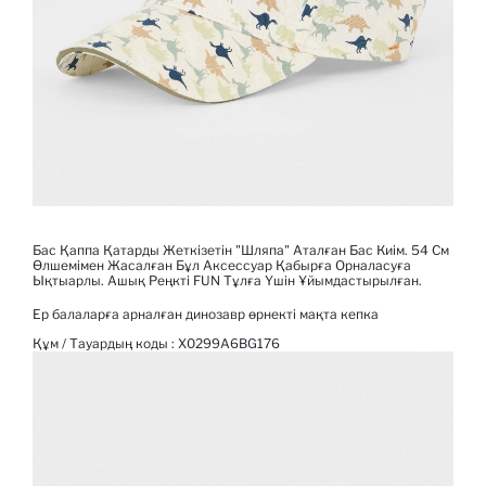
Бас Қаппа Қатарды Жеткізетін "шляпа" Аталған Бас Киім. 54 См
Өлшемімен Жасалған Бұл Аксессуар Қабырға Орналасуға
Ықтыарлы. Ашық Реңкті FUN Тұлға Үшін Ұйымдастырылған.
Ер балаларға арналған динозавр өрнекті мақта кепка
Құм / Тауардың коды :
X0299A6BG176