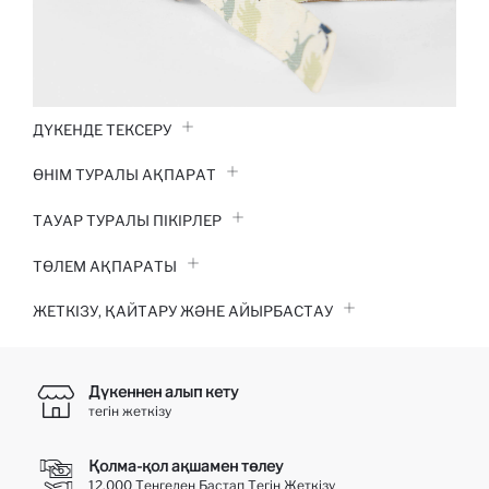
ДҮКЕНДЕ ТЕКСЕРУ
ӨНІМ ТУРАЛЫ АҚПАРАТ
ТАУАР ТУРАЛЫ ПІКІРЛЕР
ТӨЛЕМ АҚПАРАТЫ
ЖЕТКІЗУ, ҚАЙТАРУ ЖӘНЕ АЙЫРБАСТАУ
Дүкеннен алып кету
тегін жеткізу
Қолма-қол ақшамен төлеу
12.000 Теңгеден Бастап Тегін Жеткізу