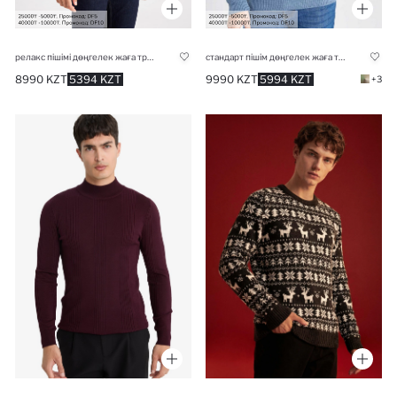
релакс пішімі дөңгелек жаға трикотаж Пулловер
стандарт пішім дөңгелек жаға трикотаж Пулловер
8990 KZT
5394 KZT
9990 KZT
5994 KZT
+3