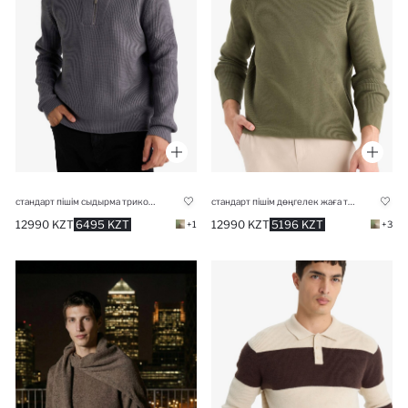
стандарт пішім сыдырма трикотаж Пулловер
стандарт пішім дөңгелек жаға трикотаж Пулловер
12990 KZT
6495 KZT
12990 KZT
5196 KZT
+1
+3