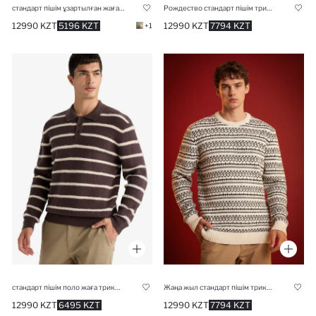
стандарт пішім ұзартылған жаға трикотаж Пулловер
Рождество стандарт пішім трикотаж Пулловер
12990 KZT
5196 KZT
12990 KZT
7794 KZT
+1
стандарт пішім поло жаға трикотаж Пулловер
Жаңа жыл стандарт пішім трикотаж Пулловер
12990 KZT
6495 KZT
12990 KZT
7794 KZT