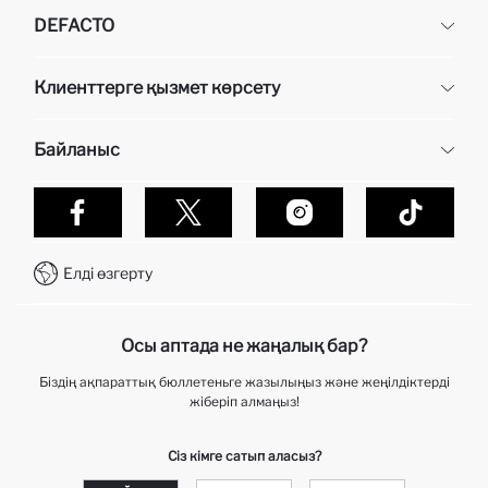
DEFACTO
DeFacto
Клиенттерге қызмет көрсету
Біз туралы
Кадр бөлімі
Жиі қойылатын сұрақтар
Байланыс
Жеткізу
Алу кезінде төлем
Эксклюзивті беттер
Дефакто-да сатып алулар қалай жасалынады?
Байланыс
тапсырысты қадағалау
WhatsApp +7 727 338 24 60
Тапсырысты қалай қайтаруға болады?
Елді өзгерту
Байланыс орталығы +7 727 338 24 60
Telegram DeFactoHelp KZ
Осы аптада не жаңалық бар?
Біздің ақпараттық бюллетеньге жазылыңыз және жеңілдіктерді
жіберіп алмаңыз!
Сіз кімге сатып аласыз?