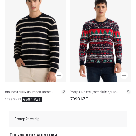
стандарт пішім дөңгелек жаға трикотаж Пулловер
Жаңа жыл стандарт пішім дөңгелек жаға трикотаж Пулловер
7990 KZT
6594 KZT
12990 KZT
Ерлер Жемпір
Популярные категории