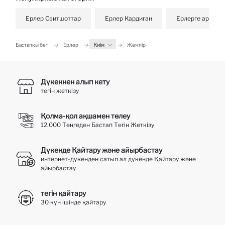
Ерлер Свитшоттар
Ерлер Кардиган
Ерлерге арналғ
Бастапқы бет
Ерлер
Киім
Жемпір
Дүкеннен алып кету
тегін жеткізу
Қолма-қол ақшамен төлеу
12.000 Теңгеден Бастап Тегін Жеткізу
Дүкенде Қайтару және айырбастау
интернет-дүкенден сатып ал дүкенде Қайтару және
айырбастау
тегін қайтару
30 күн ішінде қайтару