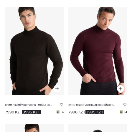
слим пішімі ұзартылған мойынжейде трикотаж Пулловер
слим пішімі ұзартылған мойынжейде трикотаж Пулловер
7990 KZT
3995 KZT
7990 KZT
3995 KZT
+4
+4