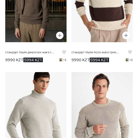
стандарт пішім дөңгелек жаға трикотаж Пулловер
стандарт пішім поло жаға трикотаж Пулловер
9990 KZT
5994 KZT
9990 KZT
5994 KZT
+1
+1