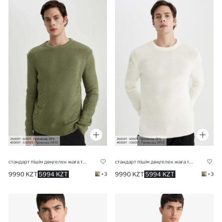
стандарт пішім дөңгелек жаға трикотаж Пулловер
стандарт пішім дөңгелек жаға трикотаж Пулловер
9990 KZT
5994 KZT
9990 KZT
5994 KZT
+3
+3