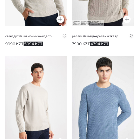
стандарт пішім мойынжейде трикотаж Пулловер
релакс пішімі дөңгелек жаға трикотаж Пулловер
9990 KZT
5994 KZT
7990 KZT
4794 KZT