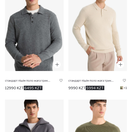
стандарт пішім поло жаға трикотаж Пулловер
стандарт пішім поло жаға трикотаж Пулловер
12990 KZT
6495 KZT
9990 KZT
5994 KZT
+1