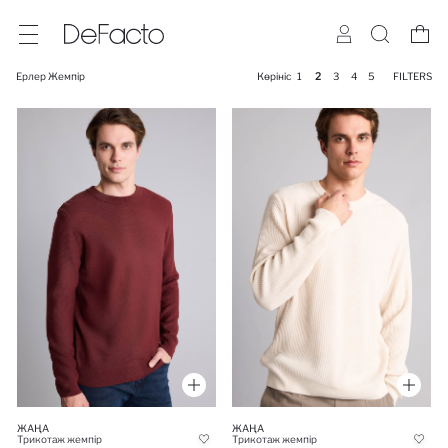
Ерлер Жемпір
Көрініс
1
2
3
4
5
FILTERS
ЖАҢА
ЖАҢА
Трикотаж жемпір
Трикотаж жемпір