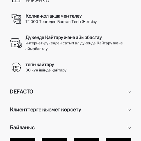
тегін жеткізу
Қолма-қол ақшамен төлеу
12.000 Теңгеден Бастап Тегін Жеткізу
Дүкенде Қайтару және айырбастау
интернет-дүкенден сатып ал дүкенде Қайтару және
айырбастау
тегін қайтару
30 күн ішінде қайтару
DEFACTO
DeFacto
Клиенттерге қызмет көрсету
Біз туралы
Кадр бөлімі
Жиі қойылатын сұрақтар
Байланыс
Жеткізу
Алу кезінде төлем
Эксклюзивті беттер