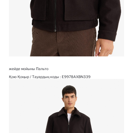
жейде мойыны Пальто
Қою Қоңыр / Тауардың коды :
E9978AXBN339