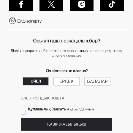
Дефакто-да сатып алулар қалай жасалынады?
Байланыс
тапсырысты қадағалау
WhatsApp +7 727 338 24 60
Тапсырысты қалай қайтаруға болады?
Елді өзгерту
Байланыс орталығы +7 727 338 24 60
Telegram DeFactoHelp KZ
Осы аптада не жаңалық бар?
Біздің ақпараттық бюллетеньге жазылыңыз және жеңілдіктерді
жіберіп алмаңыз!
Сіз кімге сатып аласыз?
ЕРКЕК
БАЛАЛАР
ӘЙЕЛ
ЭЛЕКТРОНДЫҚ ПОШТА
Құпиялылық Саясатын
қабылдаймын
ҚАЗІР ЖАЗЫЛЫҢЫЗ!