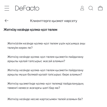
Клиенттерге қызмет көрсету
Жеткізу кезінде қолма-қол төлем
Жеткізілім кезінде қолма-қол төлем үшін қосымша ақы
төлеуім керек пе?
Жеткізу кезінде қолма-қол төлем қызметін пайдалану
Жеткізу кезіндегі қолма-қол ақшаны 80 000 теңгеге дейінгі
арқылы қалай тапсырыс жасай аламын?
тапсырыстарыңыз үшін төлеу әдісін пайдалана аласыз Жеткізу
кезіндегі қолма-қол ақшаны төлеу. Жеткізу кезінде қолма-қол
Жеткізу кезінде қолма-қол төлем қызметін пайдалану
ақшамен тапсырыс беру үшін тіркеліп, «мекенжайға жеткізу»
Төлем экранында «Жеткізілімдегі қолма-қол төлем» түймесін
арқылы мүше болмай қалай тапсырыс бере аламын?
опциясын таңдау керек.
басыңыз. Жеткізілімге қолма-қол тапсырыс беру үшін сізге
мүшелік құрып, мекенжайға жеткізу опциясын таңдау керек.
Жеткізу қызметінде қолма-қол төлемді пайдаланудың
Жеткізу қызметінде қолма-қол төлемді пайдалану үшін сіз біздің
төменгі немесе жоғарғы шегі бар ма?
сайтта мүше болып тіркелуіңіз керек.
Сіз жеткізу қызметінде қолма-қол төлем қызметін 2000 лираға
Жеткізу кезінде несие картасымен төлей аламын ба?
дейінгі тапсырыс үшін қолдана аласыз.