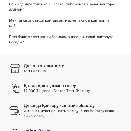
Есік алдында төлеммен жасаған тапсырысты қалай қайтара
Есік алдында тек ақшалай төлем алынады.
аламын?
Мен тапсырысымды қайтарсам, қызмет ақысы қайтарыла
Шот-фактураның артындағы қайтару формасын толығымен
ма?
толтырып, оны өнімдермен бірге жіберуіңіз керек.
Егер банкте есепшотым болмаса, ақшамды қалай қайтаруға
Жеткізу қызметі үшін қолма-қол ақша қайтарылмайды .
болады?
Жеткізу кезінде қолма-қол төлем әдісімен жасалған
тапсырыстар үшін сіз шот-фактураңызбен жақын жердегі
DeFacto дүкеніне барып, ақшаны қайтару сомасын ала аласыз.
Дүкеннен алып кету
Біздің қоймаға жіберілген «ақшаны қайтарып беру кезінде
тегін жеткізу
қолма-қол ақша» сіздің клиенттік шотыңызға ақша ұпайлары
ретінде анықталады. Ақша ұпайларын тек defacto.com
Қолма-қол ақшамен төлеу
интернет-дүкенінде пайдалануға болады.
12.000 Теңгеден Бастап Тегін Жеткізу
Дүкенде Қайтару және айырбастау
интернет-дүкенден сатып ал дүкенде Қайтару және
айырбастау
тегін қайтару