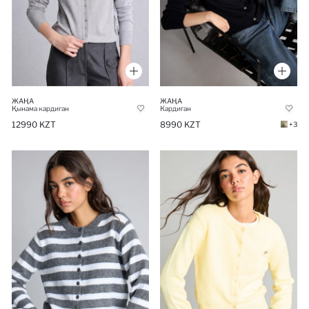
ЖАҢА
ЖАҢА
Қынама кардиган
Кардиган
12990 KZT
8990 KZT
+3