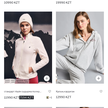
10990 KZT
19990 KZT
стандарт пішім сыдырма поляр Кардиган
Қалың кардиган
12990 KZT
11990 KZT
7194 KZT
+1