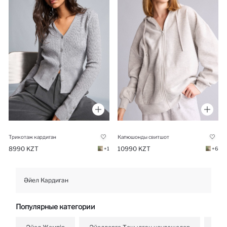
Трикотаж кардиган
Капюшонды свитшот
8990 KZT
10990 KZT
+1
+6
Әйел Кардиган
Популярные категории