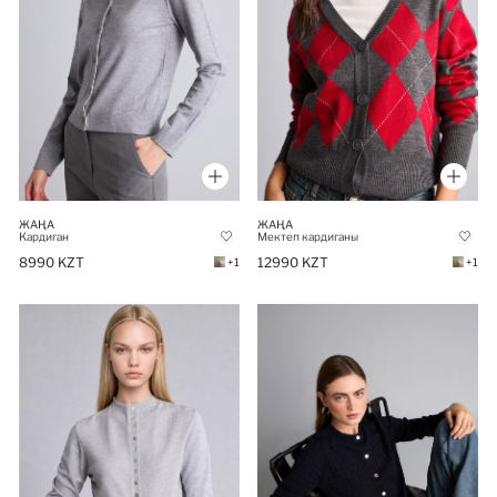
ЖАҢА
ЖАҢА
Кардиган
Мектеп кардиганы
8990 KZT
12990 KZT
+1
+1