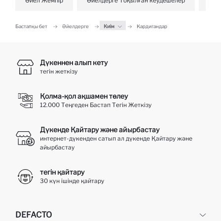
Әйел Жемпір
Әйелдерге Тоқылған кеудешелер
Әйе
Бастапқы бет
Әйелдерге
Киім
Кардигандар
Дүкеннен алып кету
тегін жеткізу
Қолма-қол ақшамен төлеу
12.000 Теңгеден Бастап Тегін Жеткізу
Дүкенде Қайтару және айырбастау
интернет-дүкенден сатып ал дүкенде Қайтару және
айырбастау
тегін қайтару
30 күн ішінде қайтару
DEFACTO