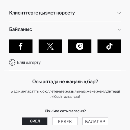
DeFacto
Клиенттерге қызмет көрсету
Біз туралы
Кадр бөлімі
Жиі қойылатын сұрақтар
Байланыс
Жеткізу
Алу кезінде төлем
Эксклюзивті беттер
Дефакто-да сатып алулар қалай жасалынады?
Байланыс
тапсырысты қадағалау
WhatsApp +7 727 338 24 60
Тапсырысты қалай қайтаруға болады?
Елді өзгерту
Байланыс орталығы +7 727 338 24 60
Telegram DeFactoHelp KZ
Осы аптада не жаңалық бар?
Біздің ақпараттық бюллетеньге жазылыңыз және жеңілдіктерді
жіберіп алмаңыз!
Сіз кімге сатып аласыз?
ЕРКЕК
БАЛАЛАР
ӘЙЕЛ