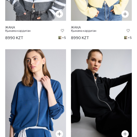
ЖАҢА
ЖАҢА
Қынама кардиган
Қынама кардиган
8990 KZT
8990 KZT
+5
+5