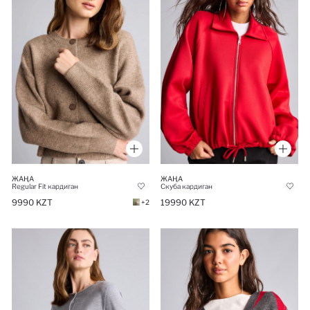
ЖАҢА
ЖАҢА
Regular Fit кардиган
Скуба кардиган
9990 KZT
19990 KZT
+2