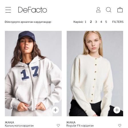
Әйелдерге арналған кардигандар
Көрініс
1
2
3
4
5
FILTERS
ЖАҢА
ЖАҢА
Қалың мата кардиган
Regular Fit кардиган