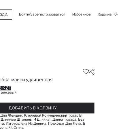
Войти/Зарегистрироваться
Избранное
Корзина
(0)
бка-макси удлиненная
5 KZT
:
Бежевый
ОБАВЛЕНО В СПИСОК ИЗБРАНОГО
ДОБАВЛЕНО В КОРЗИНУ
СООБЩИТЬ О НАЛИЧИИ
ДОБАВИТЬ В КОРЗИНУ
ДОБАВИТЬ В КОРЗИНУ
 Для Женщин. Ключевой Коммерческий Товар В
 Длинные Штанины И Длинная Длина Товара, Без
та. Изготовлена Из Денима, Подходит Для Лета. В
ong Fit Стиль.