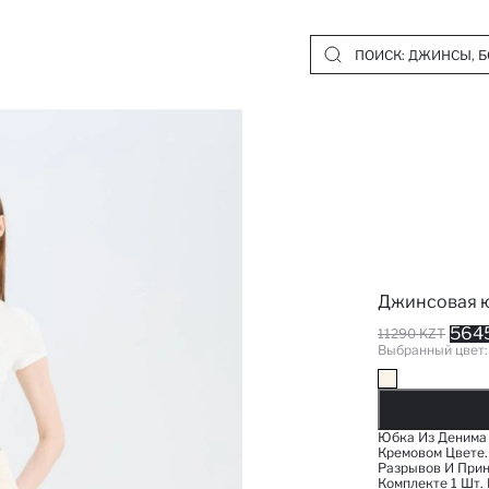
Джинсовая ю
564
11290 KZT
Выбранный цвет
Д
Юбка Из Денима
Кремовом Цвете.
Разрывов И Прин
Комплекте 1 Шт. L