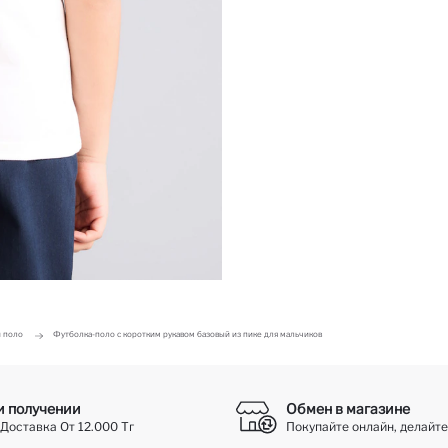
 поло
Футболка-поло с коротким рукавом базовый из пике для мальчиков
и получении
Обмен в магазине
Доставка От 12.000 Тг
Покупайте онлайн, делайте