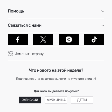
Корпоративная информация
Помощь
О нас
Отдел кадров
Часто задаваемые вопросы
Связаться с нами
Контакты
Доставка и возврат
Карьера в DeFacto
Оплата при получени
Обслуживание клиентов
Политика конфиденциальности
Контакты
Как делаются покупки в Дефакто?
WhatsApp +7 727 357 40 55
Клуб подарков
Изменить страну
Колл-центр +7 727 357 40 55
отслеживание заказа
Telegram DeFactoHelp KZ
Как мне вернуть свой заказ?
Что нового на этой неделе?
Подпишитесь на нашу рассылку и не упустите скидки!
Для кого вы делаете покупки?
МУЖЧИНА
ДЕТИ
ЖЕНСКИЙ