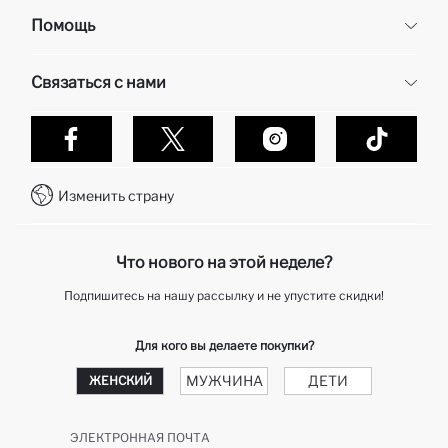
Корпоративная информация
Помощь
О нас
Отдел кадров
Часто задаваемые вопросы
Связаться с нами
Контакты
Доставка и возврат
Карьера в DeFacto
Оплата при получени
Обслуживание клиентов
Политика конфиденциальности
Контакты
Как делаются покупки в Дефакто?
WhatsApp +7 727 357 40 55
Клуб подарков
Изменить страну
Колл-центр +7 727 357 40 55
отслеживание заказа
Telegram DeFactoHelp KZ
Как мне вернуть свой заказ?
Что нового на этой неделе?
Подпишитесь на нашу рассылку и не упустите скидки!
Для кого вы делаете покупки?
МУЖЧИНА
ДЕТИ
ЖЕНСКИЙ
ЭЛЕКТРОННАЯ ПОЧТА