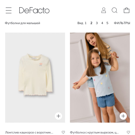
Футболки для малышей
Вид
1
2
3
4
5
ФИЛЬТРЫ
АКТИВ
Лонгслив кашкорсе с воротником с оборками для малышей (девочки)
Футболка с круглым вырезом, цветами и ребристой структурой для девочек