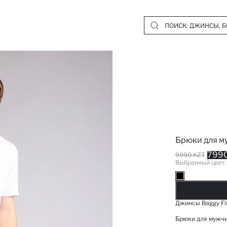
Брюки для м
7990
9990 KZT
Выбранный цвет
Д
Джинсы Baggy F
Брюки для мужч