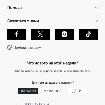
Корпоративная информация
Помощь
О нас
Отдел кадров
Часто задаваемые вопросы
Связаться с нами
Контакты
Доставка и возврат
Карьера в DeFacto
Оплата при получени
Обслуживание клиентов
Политика конфиденциальности
Контакты
Как делаются покупки в Дефакто?
WhatsApp +7 727 357 40 55
Клуб подарков
Изменить страну
Колл-центр +7 727 357 40 55
отслеживание заказа
Telegram DeFactoHelp KZ
Как мне вернуть свой заказ?
Что нового на этой неделе?
Подпишитесь на нашу рассылку и не упустите скидки!
Для кого вы делаете покупки?
МУЖЧИНА
ДЕТИ
ЖЕНСКИЙ
ЭЛЕКТРОННАЯ ПОЧТА