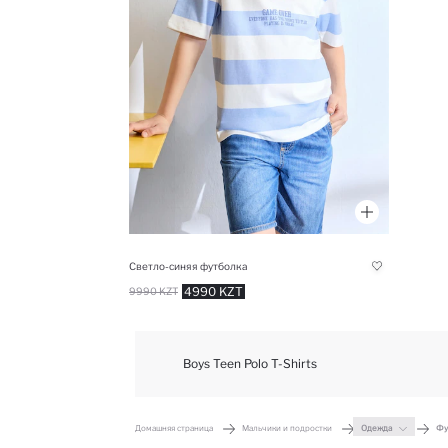
Светло-синяя футболка
4990 KZT
9990 KZT
Boys Teen Polo T-Shirts
Домашняя страница
Мальчики и подростки
Одежда
Фу