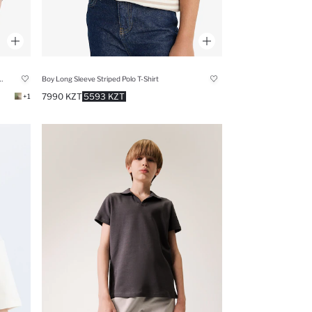
ыми рукавами, с воротником поло, из пике.
Boy Long Sleeve Striped Polo T-Shirt
7990 KZT
5593 KZT
+1