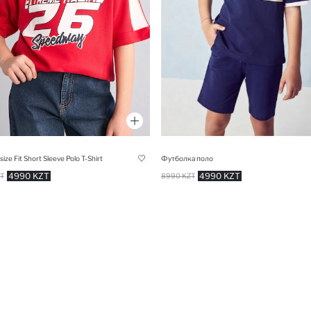
ize Fit Short Sleeve Polo T-Shirt
Футболка поло
4990 KZT
4990 KZT
T
8990 KZT