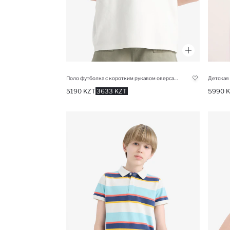
Поло футболка с коротким рукавом оверсайз для мальчиков
5190 KZT
3633 KZT
5990 