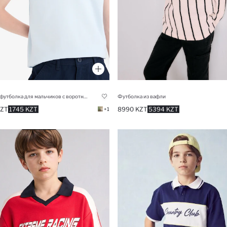
Базовая футболка для мальчиков с воротником поло.
Футболка из вафли
KZT
1745 KZT
8990 KZT
5394 KZT
+1