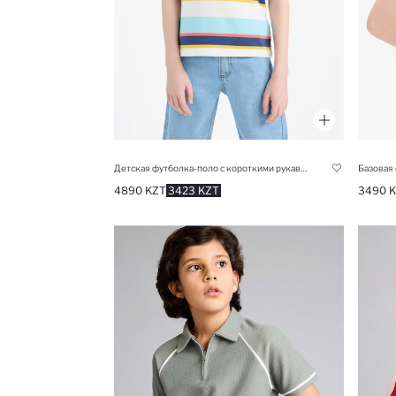
Детская футболка-поло с короткими рукавами в полоску для мальчиков
4890 KZT
3423 KZT
3490 