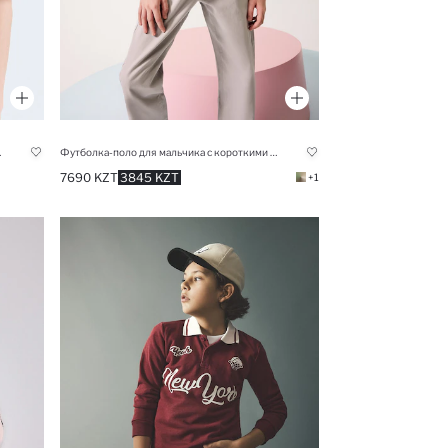
 мальчиков
Футболка-поло для мальчика с короткими рукавами и апаш-воротником
7690 KZT
3845 KZT
+1