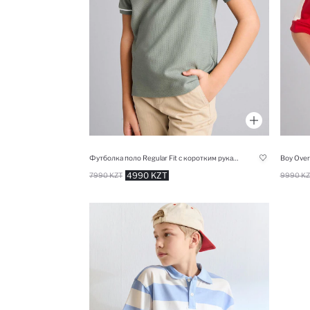
Футболка поло Regular Fit с коротким рукавом для мальчиков
Boy Overs
4990 KZT
7990 KZT
9990 KZ