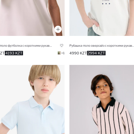
Детская поло футболка с короткими рукавами и аши-як
Рубашка-поло оверсайз с короткими рукавами и принтом, для
KZT
4193 KZT
4990 KZT
2994 KZT
+1