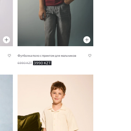
Футболка поло с принтом для мальчиков
3990 KZT
6990 KZT