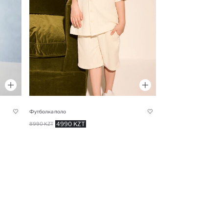
Футболка поло
4990 KZT
8990 KZT