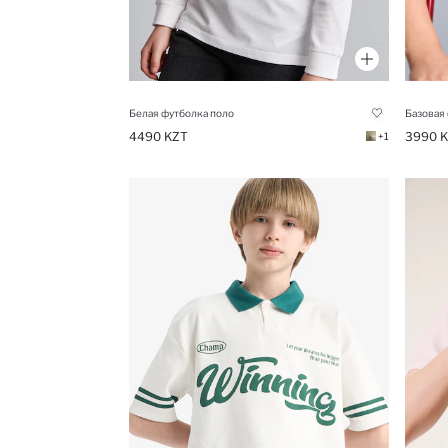
Белая футболка поло
Базовая
4490 KZT
3990 
+1