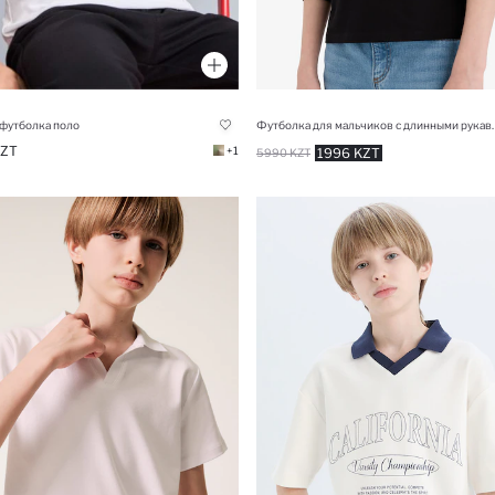
 футболка поло
Футболка для мальчиков с длинн
KZT
+1
1996 KZT
5990 KZT