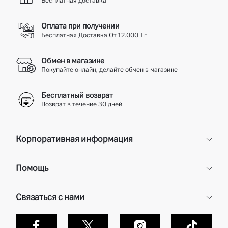
Бесплатная доставка
Оплата при получении
Бесплатная Доставка От 12.000 Тг
Обмен в магазине
Покупайте онлайн, делайте обмен в магазине
Бесплатный возврат
Возврат в течение 30 дней
Корпоративная информация
Корпоративная информация
Помощь
О нас
Отдел кадров
Часто задаваемые вопросы
Связаться с нами
Контакты
Доставка и возврат
Карьера в DeFacto
Оплата при получени
Обслуживание клиентов
Политика конфиденциальности