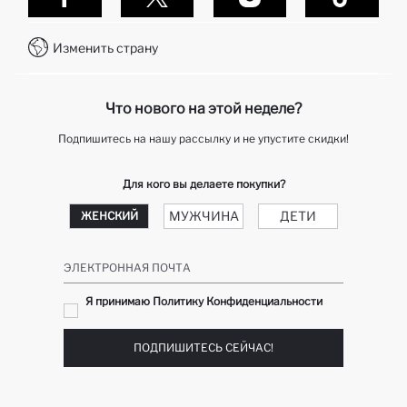
Контакты
Как делаются покупки в Дефакто?
WhatsApp +7 727 357 40 55
Клуб подарков
Изменить страну
Колл-центр +7 727 357 40 55
отслеживание заказа
Telegram DeFactoHelp KZ
Как мне вернуть свой заказ?
Что нового на этой неделе?
Подпишитесь на нашу рассылку и не упустите скидки!
Для кого вы делаете покупки?
МУЖЧИНА
ДЕТИ
ЖЕНСКИЙ
ЭЛЕКТРОННАЯ ПОЧТА
Я принимаю Политику Конфиденциальности
ПОДПИШИТЕСЬ СЕЙЧАС!