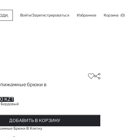
Войти/Зарегистрироваться
Избранное
Корзина
(0)
 пижамные брюки в
0 KZT
:
Бордовый
ОБАВЛЕНО В СПИСОК ИЗБРАНОГО
ДОБАВЛЕНО В КОРЗИНУ
СООБЩИТЬ О НАЛИЧИИ
ДОБАВИТЬ В КОРЗИНУ
ДОБАВИТЬ В КОРЗИНУ
амные Брюки В Клетку