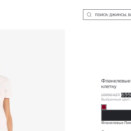
Фланелевые
клетку
699
10990 KZT
Выбранный цвет
Д
Фланелевые Пиж