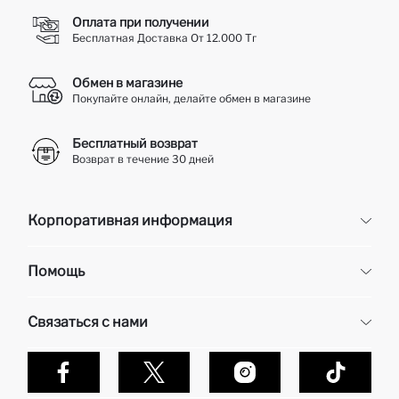
Оплата при получении
Бесплатная Доставка От 12.000 Тг
Обмен в магазине
Покупайте онлайн, делайте обмен в магазине
Бесплатный возврат
Возврат в течение 30 дней
Корпоративная информация
Корпоративная информация
Помощь
О нас
Отдел кадров
Часто задаваемые вопросы
Связаться с нами
Контакты
Доставка и возврат
Карьера в DeFacto
Оплата при получени
Обслуживание клиентов
Политика конфиденциальности
Контакты
Как делаются покупки в Дефакто?