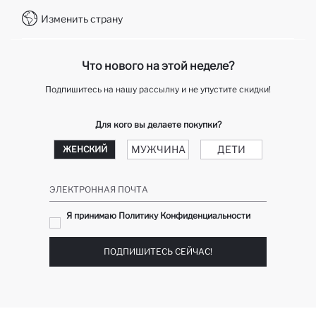
WhatsApp +7 727 357 40 55
Клуб подарков
Изменить страну
Колл-центр +7 727 357 40 55
отслеживание заказа
Telegram DeFactoHelp KZ
Как мне вернуть свой заказ?
Что нового на этой неделе?
Подпишитесь на нашу рассылку и не упустите скидки!
Для кого вы делаете покупки?
МУЖЧИНА
ДЕТИ
ЖЕНСКИЙ
ЭЛЕКТРОННАЯ ПОЧТА
Я принимаю Политику Конфиденциальности
ПОДПИШИТЕСЬ СЕЙЧАС!
Скачать приложение