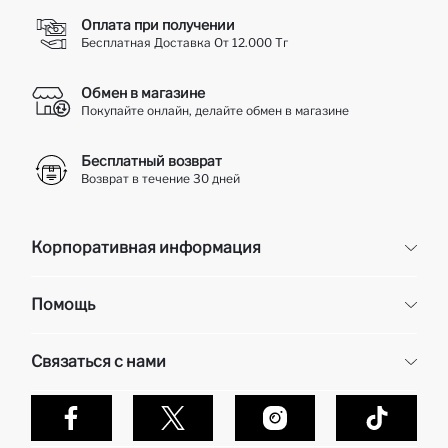
Оплата при получении
Бесплатная Доставка От 12.000 Тг
Обмен в магазине
Покупайте онлайн, делайте обмен в магазине
Бесплатный возврат
Возврат в течение 30 дней
Корпоративная информация
Корпоративная информация
Помощь
О нас
Отдел кадров
Часто задаваемые вопросы
Связаться с нами
Контакты
Доставка и возврат
Карьера в DeFacto
Оплата при получени
Обслуживание клиентов
Политика конфиденциальности
Контакты
Как делаются покупки в Дефакто?