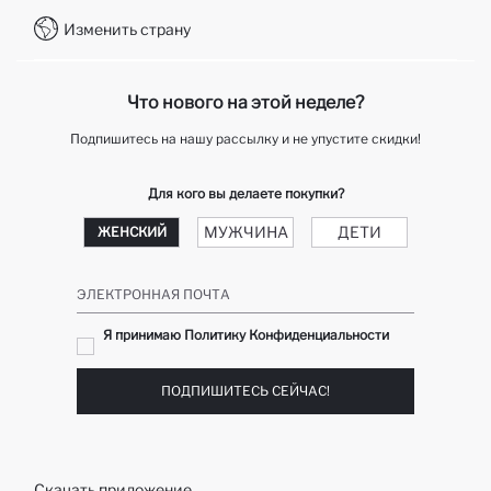
WhatsApp +7 727 357 40 55
Клуб подарков
Изменить страну
Колл-центр +7 727 357 40 55
отслеживание заказа
Telegram DeFactoHelp KZ
Как мне вернуть свой заказ?
Что нового на этой неделе?
Подпишитесь на нашу рассылку и не упустите скидки!
Для кого вы делаете покупки?
МУЖЧИНА
ДЕТИ
ЖЕНСКИЙ
ЭЛЕКТРОННАЯ ПОЧТА
Я принимаю Политику Конфиденциальности
ПОДПИШИТЕСЬ СЕЙЧАС!
Скачать приложение