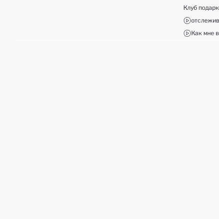
Клуб подар
отслежив
Как мне в