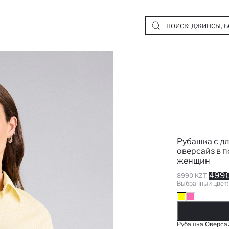
Рубашка с д
оверсайз в п
женщин
4990
8990 KZT
Выбранный цвет
Д
Рубашка Оверсай