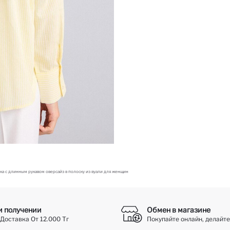
ка с длинным рукавом оверсайз в полоску из вуали для женщин
и получении
Обмен в магазине
Доставка От 12.000 Тг
Покупайте онлайн, делайте