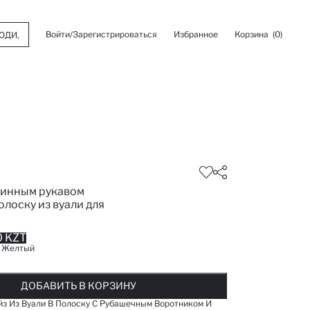
Войти/Зарегистрироваться
Избранное
Корзина
(0)
линным рукавом
олоску из вуали для
 KZT
:
Желтый
ОБАВЛЕНО В СПИСОК ИЗБРАНОГО
ДОБАВЛЕНО В КОРЗИНУ
СООБЩИТЬ О НАЛИЧИИ
ДОБАВИТЬ В КОРЗИНУ
ДОБАВИТЬ В КОРЗИНУ
з Из Вуали В Полоску С Рубашечным Воротником И