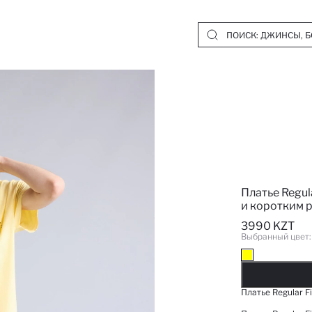
Платье Regul
и коротким 
3990 KZT
Выбранный цвет
Д
Платье Regular 