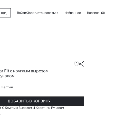
Войти/Зарегистрироваться
Избранное
Корзина
(0)
ar Fit с круглым вырезом
рукавом
:
Желтый
ОБАВЛЕНО В СПИСОК ИЗБРАНОГО
ДОБАВЛЕНО В КОРЗИНУ
СООБЩИТЬ О НАЛИЧИИ
ДОБАВИТЬ В КОРЗИНУ
ДОБАВИТЬ В КОРЗИНУ
Fit С Круглым Вырезом И Коротким Рукавом