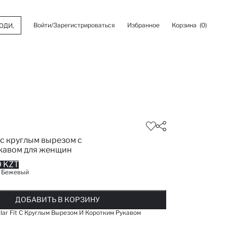
Войти/Зарегистрироваться
Избранное
Корзина
(0)
с круглым вырезом с
кавом для женщин
 KZT
:
Бежевый
ОБАВЛЕНО В СПИСОК ИЗБРАНОГО
ДОБАВЛЕНО В КОРЗИНУ
СООБЩИТЬ О НАЛИЧИИ
ДОБАВИТЬ В КОРЗИНУ
ДОБАВИТЬ В КОРЗИНУ
lar Fit С Круглым Вырезом И Коротким Рукавом