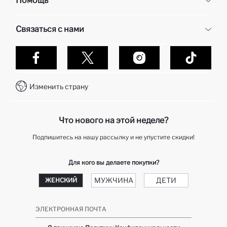
Помощь
О нас
Отдел кадров
Часто задаваемые вопросы
Связаться с нами
Контакты
Доставка и возврат
Карьера в DeFacto
Оплата при получени
Обслуживание клиентов
Политика конфиденциальности
Контакты
Как делаются покупки в Дефакто?
WhatsApp +7 727 357 40 55
Клуб подарков
Изменить страну
Колл-центр +7 727 357 40 55
отслеживание заказа
Telegram DeFactoHelp KZ
Как мне вернуть свой заказ?
Что нового на этой неделе?
Подпишитесь на нашу рассылку и не упустите скидки!
Для кого вы делаете покупки?
МУЖЧИНА
ДЕТИ
ЖЕНСКИЙ
ЭЛЕКТРОННАЯ ПОЧТА