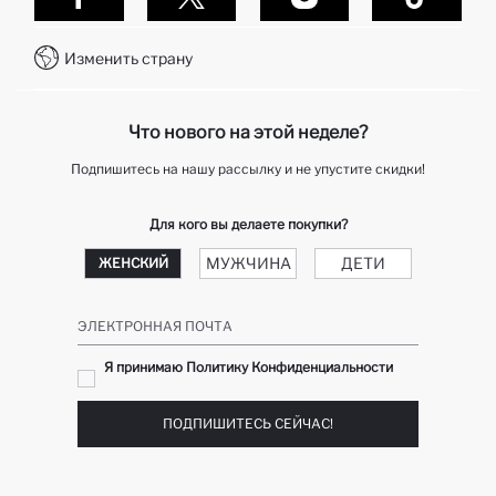
Контакты
Как делаются покупки в Дефакто?
WhatsApp +7 727 357 40 55
Клуб подарков
Изменить страну
Колл-центр +7 727 357 40 55
отслеживание заказа
Telegram DeFactoHelp KZ
Как мне вернуть свой заказ?
Что нового на этой неделе?
Подпишитесь на нашу рассылку и не упустите скидки!
Для кого вы делаете покупки?
МУЖЧИНА
ДЕТИ
ЖЕНСКИЙ
ЭЛЕКТРОННАЯ ПОЧТА
Я принимаю Политику Конфиденциальности
ПОДПИШИТЕСЬ СЕЙЧАС!