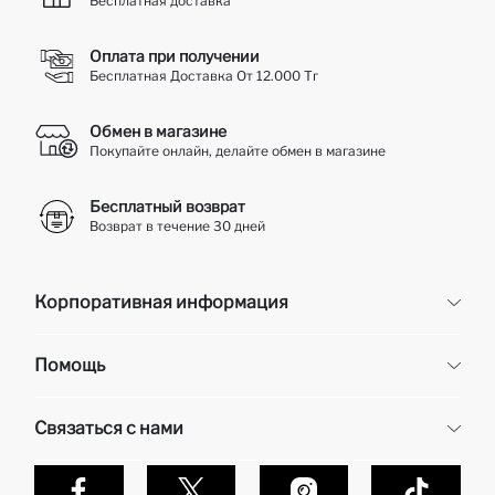
Бесплатная доставка
Оплата при получении
Бесплатная Доставка От 12.000 Тг
Обмен в магазине
Покупайте онлайн, делайте обмен в магазине
Бесплатный возврат
Возврат в течение 30 дней
Корпоративная информация
Корпоративная информация
Помощь
О нас
Отдел кадров
Часто задаваемые вопросы
Связаться с нами
Контакты
Доставка и возврат
Карьера в DeFacto
Оплата при получени
Обслуживание клиентов
Политика конфиденциальности