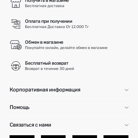
Получить в магазине
Бесплатная доставка
Оплата при получении
Бесплатная Доставка От 12.000 Тг
Обмен в магазине
Покупайте онлайн, делайте обмен в магазине
Бесплатный возврат
Возврат в течение 30 дней
Корпоративная информация
Корпоративная информация
Помощь
О нас
Отдел кадров
Часто задаваемые вопросы
Связаться с нами
Контакты
Доставка и возврат
Карьера в DeFacto
Оплата при получени
Обслуживание клиентов