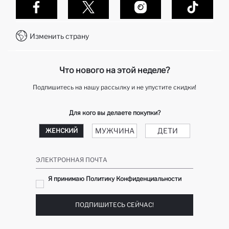
Политика конфиденциальности
Контакты
Как делаются покупки в Дефакто?
WhatsApp +7 727 357 40 55
Клуб подарков
Изменить страну
Колл-центр +7 727 357 40 55
отслеживание заказа
Telegram DeFactoHelp KZ
Как мне вернуть свой заказ?
Что нового на этой неделе?
Подпишитесь на нашу рассылку и не упустите скидки!
Для кого вы делаете покупки?
МУЖЧИНА
ДЕТИ
ЖЕНСКИЙ
ЭЛЕКТРОННАЯ ПОЧТА
Я принимаю Политику Конфиденциальности
ПОДПИШИТЕСЬ СЕЙЧАС!