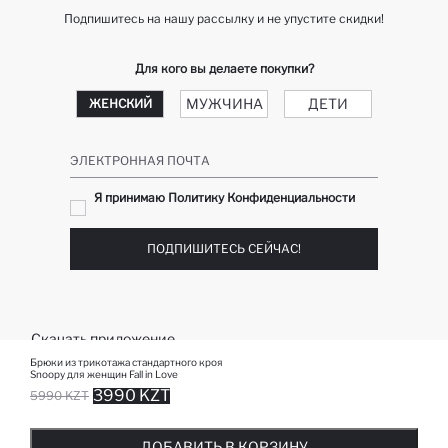
Подпишитесь на нашу рассылку и не упустите скидки!
Для кого вы делаете покупки?
МУЖЧИНА
ДЕТИ
ЖЕНСКИЙ
ЭЛЕКТРОННАЯ ПОЧТА
Я принимаю Политику Конфиденциальности
ПОДПИШИТЕСЬ СЕЙЧАС!
Скачать приложение
Брюки из трикотажа стандартного кроя
Snoopy для женщин Fall in Love
3990 KZT
5990 KZT
ДОБАВЛЕНО В СПИСОК ИЗБРАНОГО
ДОБАВЛЕНО В КОРЗИНУ
СООБЩИТЬ О НАЛИЧИИ
ДОБАВИТЬ В КОРЗИНУ
ДОБАВИТЬ В КОРЗИНУ