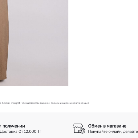
 брюки Straight Fit с карманами высокой талией и широкими штанинами
и получении
Обмен в магазине
Доставка От 12.000 Тг
Покупайте онлайн, делайте