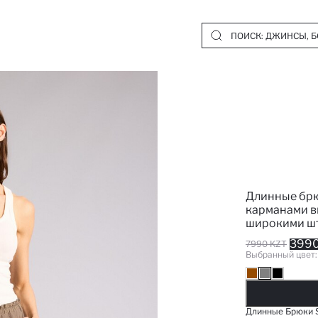
Длинные брюк
карманами в
широкими ш
3990
7990 KZT
Выбранный цвет
Д
Длинные Брюки S