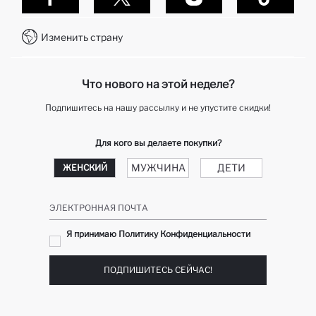
Контакты
Как делаются покупки в Дефакто?
WhatsApp +7 727 357 40 55
Клуб подарков
Изменить страну
Колл-центр +7 727 357 40 55
отслеживание заказа
Telegram DeFactoHelp KZ
Как мне вернуть свой заказ?
Что нового на этой неделе?
Подпишитесь на нашу рассылку и не упустите скидки!
Для кого вы делаете покупки?
МУЖЧИНА
ДЕТИ
ЖЕНСКИЙ
ЭЛЕКТРОННАЯ ПОЧТА
Я принимаю Политику Конфиденциальности
ПОДПИШИТЕСЬ СЕЙЧАС!