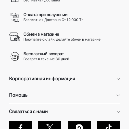
Бесплатная доставка
Оплата при получении
Бесплатная Доставка От 12.000 Тг
Обмен в магазине
Покупайте онлайн, делайте обмен в магазине
Бесплатный возврат
Возврат в течение 30 дней
Корпоративная информация
Корпоративная информация
Помощь
О нас
Отдел кадров
Часто задаваемые вопросы
Связаться с нами
Контакты
Доставка и возврат
Карьера в DeFacto
Оплата при получени
Обслуживание клиентов
Политика конфиденциальности