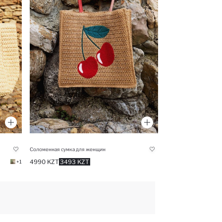
Соломенная сумка для женщин
4990 KZT
3493 KZT
+1