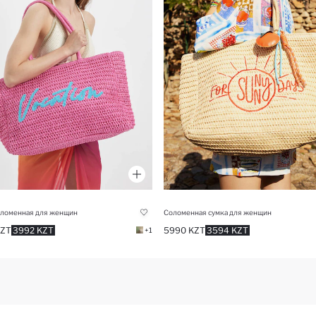
оломенная для женщин
Соломенная сумка для женщин
KZT
3992 KZT
5990 KZT
3594 KZT
+1