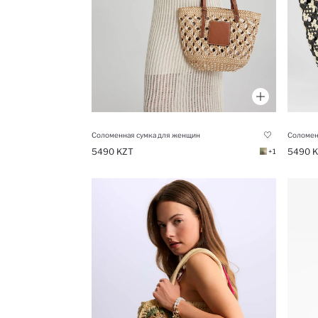
Соломенная сумка для женщин
Соломен
5490 KZT
5490 
+1