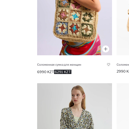
Соломенная сумка для женщин
Соломен
2990 K
6990 KZT
6291 KZT