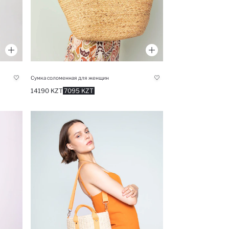
Сумка соломенная для женщин
14190 KZT
7095 KZT