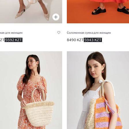
ная для женщин
Соломенная сумка для женщин
KZT
5592 KZT
8490 KZT
5943 KZT