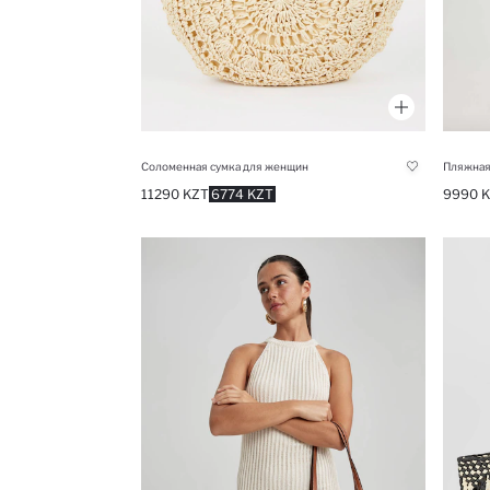
Соломенная сумка для женщин
Пляжная
11290 KZT
6774 KZT
9990 