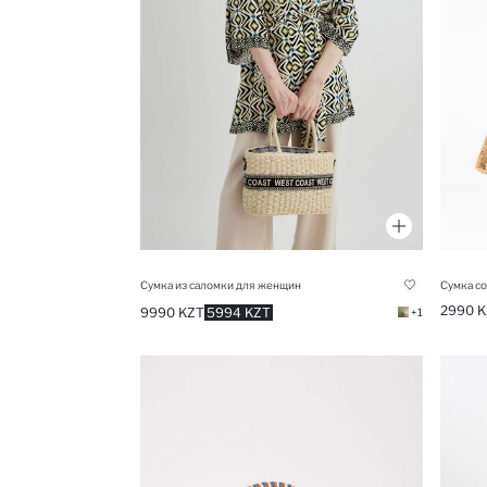
Сумка из саломки для женщин
Сумка с
2990 K
9990 KZT
5994 KZT
+1