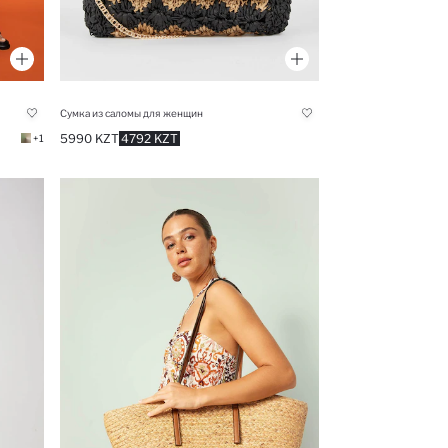
Сумка из саломы для женщин
5990 KZT
4792 KZT
+1