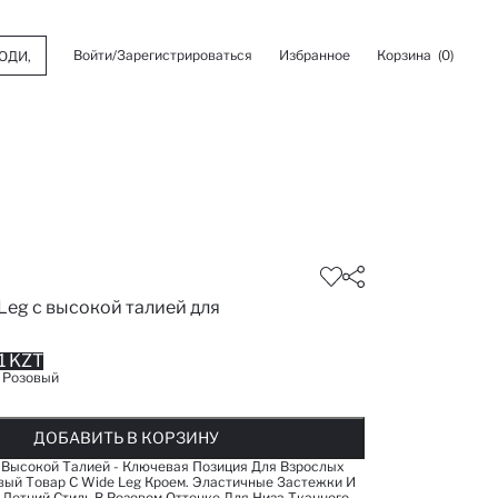
Войти/Зарегистрироваться
Избранное
Корзина
(0)
Leg c высокой талией для
1 KZT
:
Розовый
ОБАВЛЕНО В СПИСОК ИЗБРАНОГО
ДОБАВЛЕНО В КОРЗИНУ
СООБЩИТЬ О НАЛИЧИИ
ДОБАВИТЬ В КОРЗИНУ
ДОБАВИТЬ В КОРЗИНУ
 Высокой Талией - Ключевая Позиция Для Взрослых
ый Товар С Wide Leg Кроем. Эластичные Застежки И
 Летний Стиль В Розовом Оттенке Для Низа Тканного