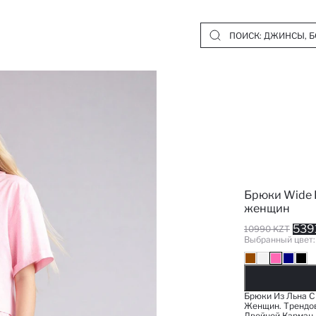
Брюки Wide 
женщин
539
10990 KZT
Выбранный цвет
Д
Брюки Из Льна С
Женщин. Трендов
Двойной Карман.