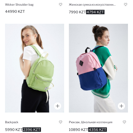
Wicker Shoulder bag
Женская сумка из искусственной кожи под канвас
44990 KZT
7990 KZT
4794 KZT
Backpack
Рюкзак, Школьная коллекция
5990 KZT
2396 KZT
10890 KZT
4356 KZT