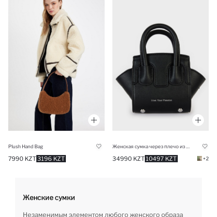
Plush Hand Bag
Женская сумка через плечо из искусственной кожи
7990 KZT
3196 KZT
34990 KZT
10497 KZT
+2
Женские сумки
Незаменимым элементом любого женского образа