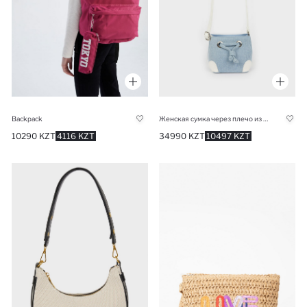
Backpack
Женская сумка через плечо из искусственной кожи
10290 KZT
4116 KZT
34990 KZT
10497 KZT