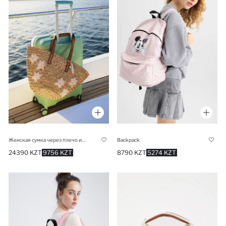
Женская сумка через плечо из соломы
Backpack
24390 KZT
9756 KZT
8790 KZT
5274 KZT