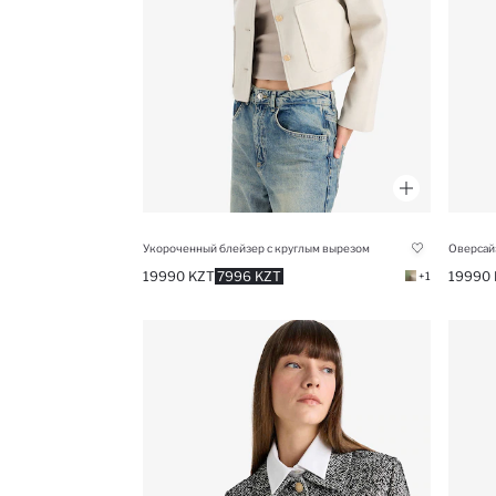
Укороченный блейзер с круглым вырезом
Оверсай
19990 KZT
7996 KZT
19990 
+1