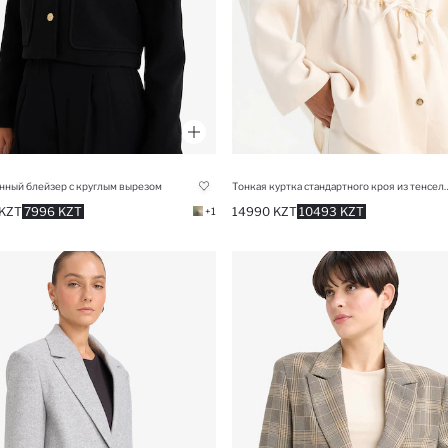
нный блейзер с круглым вырезом
Тонкая куртка стандартного кроя из 
KZT
7996 KZT
14990 KZT
10493 KZT
+1