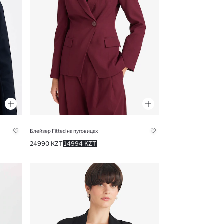
Блейзер Fitted на пуговицах
24990 KZT
14994 KZT