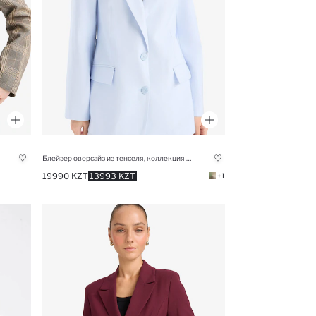
Блейзер оверсайз из тенселя, коллекция Afra x Defacto
19990 KZT
13993 KZT
+1