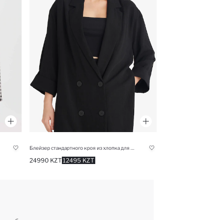
Блейзер стандартного кроя из хлопка для женщин
24990 KZT
12495 KZT