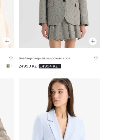
тенсела с эластичным поясом
Блейзер оверсайз широкого кроя
24990 KZT
14994 KZT
+1