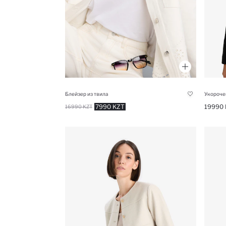
Блейзер из твила
Укороче
7990 KZT
19990 
16990 KZT