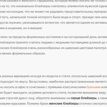
ов базового женского гардероба, который можно носить не только н
я на то, что изначально блейзеры считались элементом мужской оде
кие коллекции, что не может не радовать представительниц прекрас
 путь, начальной точкой которого была вода и спорт, прежде чем на
ругах мужчин, увлекавшихся яхтингом, что является одним из активны
ыми в ношении, но и внешне
леко за пределы форменных костюмов и на сегодняшний день актив
ейзером принято считать пиджак с медными пуговицами длиной до 
енских блейзеров очень разнообразны: их широкая цветовая палитра
и в менее формальных образах.
х разных вариациях исходя из модели и стиля, поскольку широкий а
и подходит по вкусу. Безусловно, наиболее распространенным являет
о носить в офис в сочетании с прямыми классическими
брюками
ил
 не будет выходить за рамки делового стиля, позволяя внешнему виду
ушая строгий дресс-код, обратите внимание на
серые блейзеры
, а та
 новыми красками. Помимо брюк
женские блейзеры
отлично смотрятся