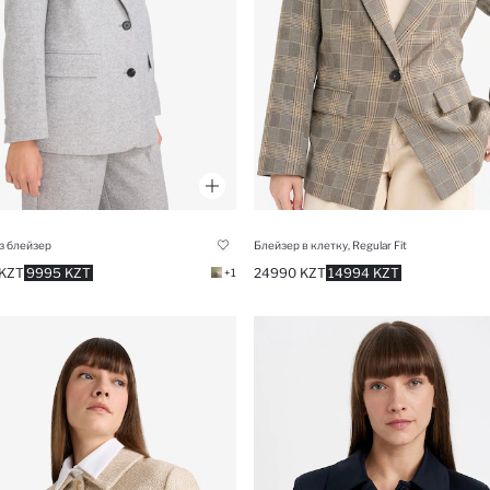
з блейзер
Блейзер в клетку, Regular Fit
KZT
9995 KZT
24990 KZT
14994 KZT
+1