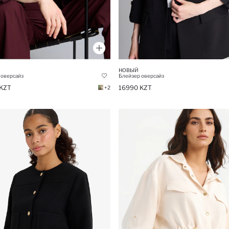
НОВЫЙ
 оверсайз
Блейзер оверсайз
KZT
16990 KZT
+2