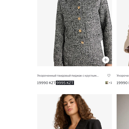
Укороченный твидовый пиджак с круглым вырезом
19990 KZT
9995 KZT
19990 
+1