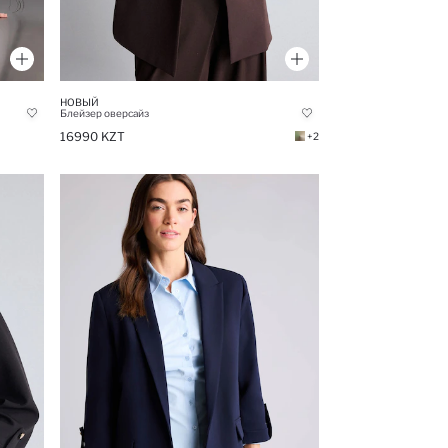
НОВЫЙ
Блейзер оверсайз
16990 KZT
+2