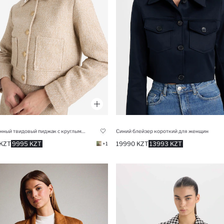
Укороченный твидовый пиджак с круглым вырезом
Синий блейзер короткий для женщин
KZT
9995 KZT
19990 KZT
13993 KZT
+1