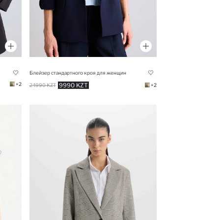
Блейзер стандартного кроя для женщин
+2
9990 KZT
24990 KZT
+2