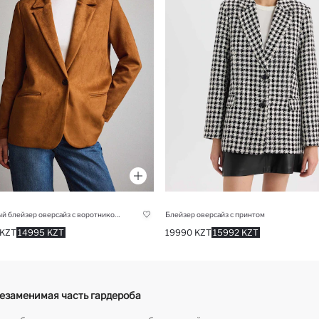
Замшевый блейзер оверсайз с воротником куртки
Блейзер оверсайз с принтом
 KZT
14995 KZT
19990 KZT
15992 KZT
незаменимая часть гардероба