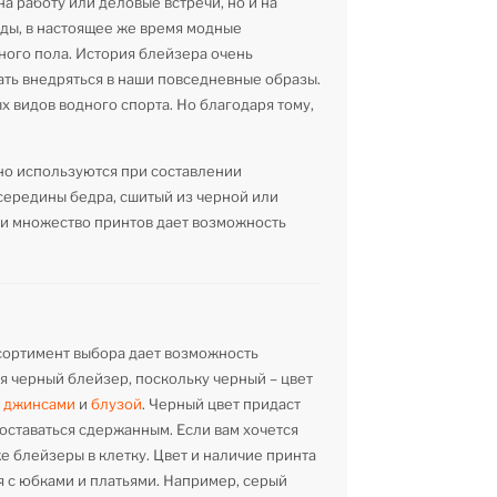
а работу или деловые встречи, но и на
жды, в настоящее же время модные
ного пола. История блейзера очень
чать внедряться в наши повседневные образы.
х видов водного спорта. Но благодаря тому,
но используются при составлении
середины бедра, сшитый из черной или
 и множество принтов дает возможность
ссортимент выбора дает возможность
ся черный блейзер, поскольку черный – цвет
и
джинсами
и
блузой
. Черный цвет придаст
 оставаться сдержанным. Если вам хочется
кже блейзеры в клетку. Цвет и наличие принта
 с юбками и платьями. Например, серый