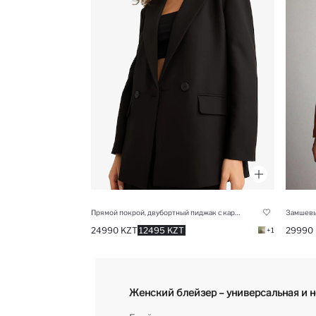
Прямой покрой, двубортный пиджак с карманами
24990 KZT
12495 KZT
29990
+1
Женский блейзер – универсальная и 