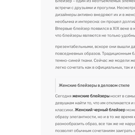
Блейзер – один из неотъемлемых элемент
встречи с друзьями и прогулки. Несмотр
дизайнеры активно внедряют их и в женс
необычна и интересна: он прошел долгий
Впервые блейзер появился в XIX веке в к
что блейзеры являются не только удобн
презентабельными, вскоре они вышли да
повседневных образов. Традиционным бл
темно-синей ткани. Сейчас же модели ж
легко сочетать как в официальных, так 
Женские блейзеры в деловом стиле
Сегодня
женские блейзеры
носят в самы
девушкам найти то, что им откликается 
классики.
Женский черный блейзер
можн
образу элегантности, но и в то же время
разнообразить образ, все так же не нар
позволят обычным сочетаниям заиграть