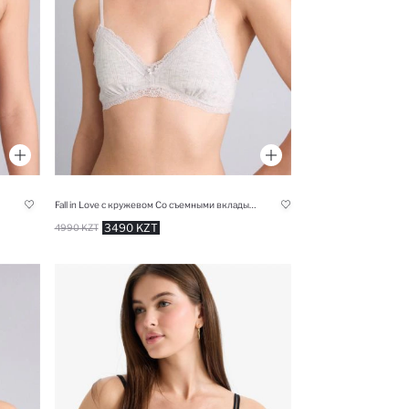
Fall in Love с кружевом Со съемными вкладышами Съемная подкладка без косточек Бралетт
3490 KZT
4990 KZT