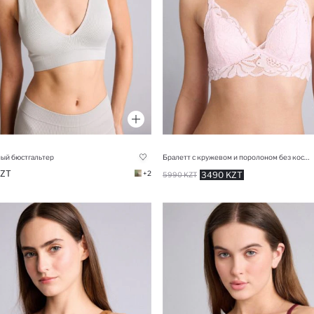
ый бюстгальтер
Бралетт с кружевом и поролоном без косточек
KZT
+2
3490 KZT
5990 KZT