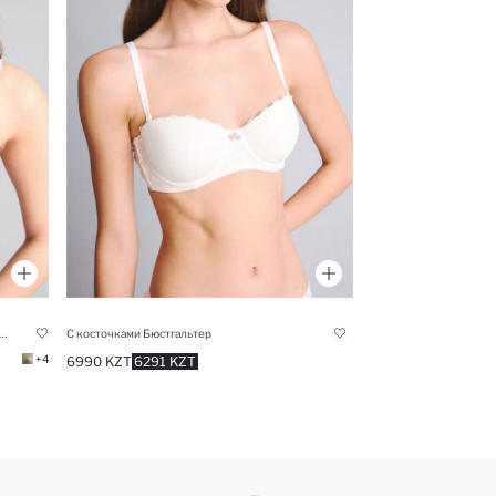
з микроволокна с чашечками с пуш-апом наполовину С косточками Бюстгальтер без бретелей
С косточками Бюстгальтер
+4
6990 KZT
6291 KZT