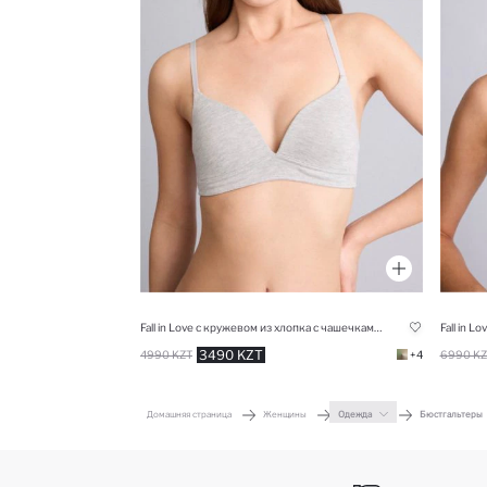
Fall in Love с кружевом из хлопка с чашечками с чашечками без косточек бюстгальтер
3490 KZT
4990 KZT
+4
6990 KZ
Домашняя страница
Женщины
Одежда
Бюстгальтеры