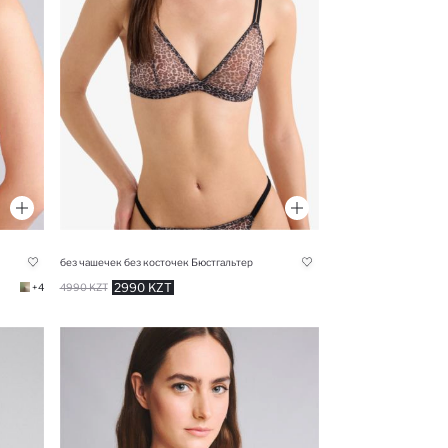
без чашечек без косточек Бюстгальтер
2990 KZT
+4
4990 KZT