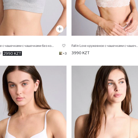
Fall in Love с чашечками с чашечками без косточек бюстгальтер
Fall in Love кружевное с чашечками с чашечками без косточ
3990 KZT
2990 KZT
T
+3