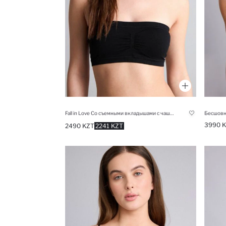
Fall in Love Со съемными вкладышами с чашечками без косточек
Бесшовн
3990 
2490 KZT
2241 KZT