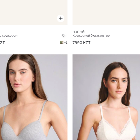
НОВЫЙ
 с кружевом
Кружевной бюстгальтер
KZT
7990 KZT
+1