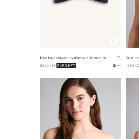
Fall in Love с кружевом из сатина Без подкладки без чашечек без косточек Бралетт
3490 KZT
5990 KZT
+4
4990 KZ