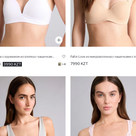
Fall in Love с кружевом из хлопка с чашечками с чашечками без косточек бюстгальтер
Fall in Love и
7990 KZT
3990 KZT
T
+4