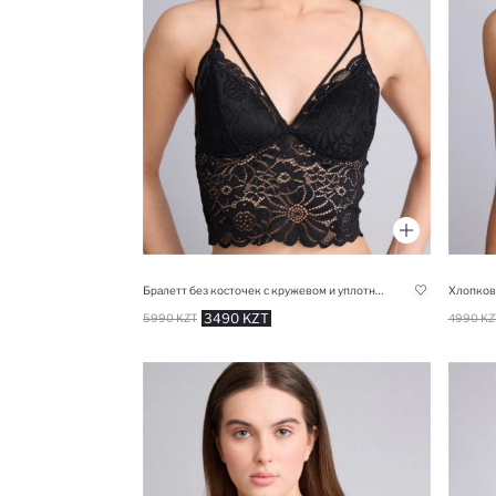
Бралетт без косточек с кружевом и уплотненными чашечками
Хлопков
3490 KZT
5990 KZT
4990 KZ