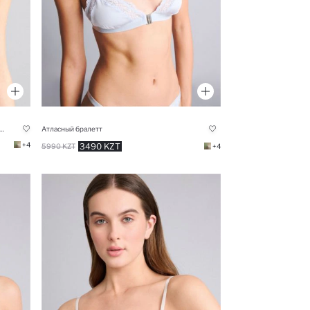
з микроволокна с чашечками с пуш-апом наполовину С косточками Бюстгальтер без бретелей
Атласный бралетт
+4
3490 KZT
5990 KZT
+4