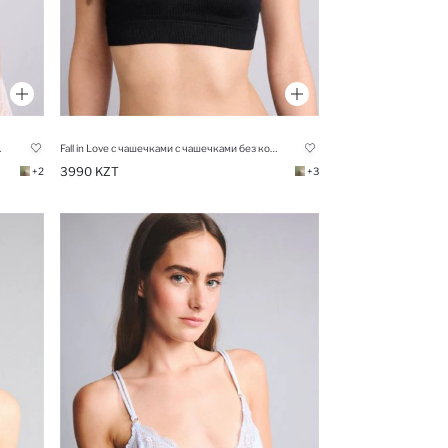
ек Бралетт
Fall in Love с чашечками с чашечками без косточек бюстгальтер
3990 KZT
+2
+3