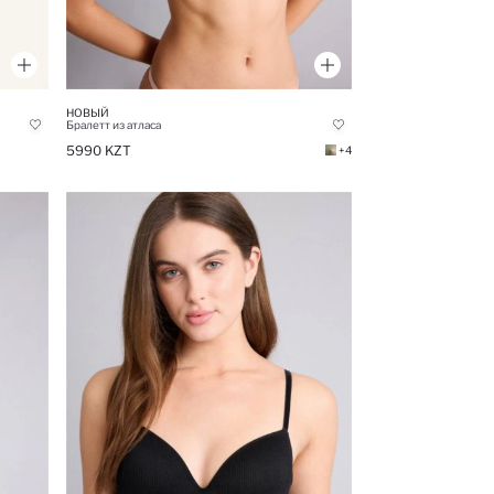
НОВЫЙ
Бралетт из атласа
5990 KZT
+4