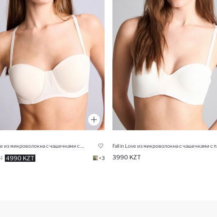
Fall in Love из микроволокна с чашечками с чашечками С косточками
Fall in Love и
3990 KZT
4990 KZT
T
+3