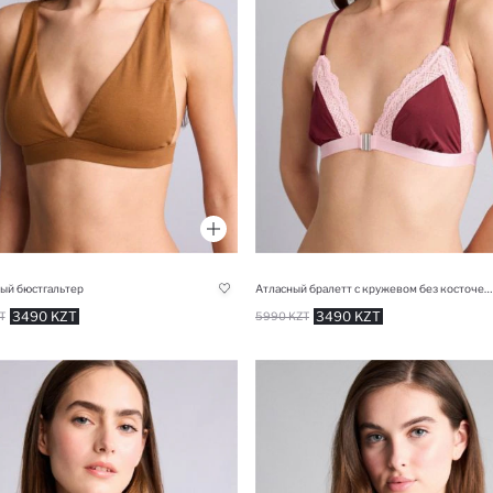
ый бюстгальтер
Атласный бралетт с кружевом без косточек и чашек
3490 KZT
3490 KZT
T
5990 KZT