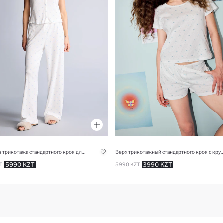
Брюки из трикотажа стандартного кроя для женщин Fall in Love
Верх трикотажный стандартного кроя с круглым вырезом д
5990 KZT
3990 KZT
T
5990 KZT