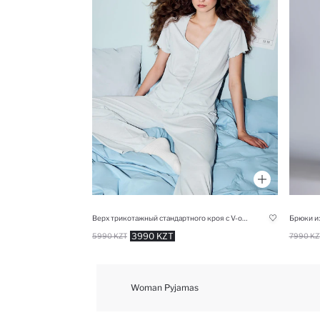
Верх трикотажный стандартного кроя с V-образным вырезом для женщин Fall in Love
3990 KZT
5990 KZT
7990 KZ
Woman Pyjamas