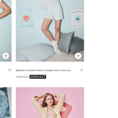
Fall in Love
Брюки из трикотажа стандартного кроя для женщин Fall in Love
3990 KZT
4990 KZT