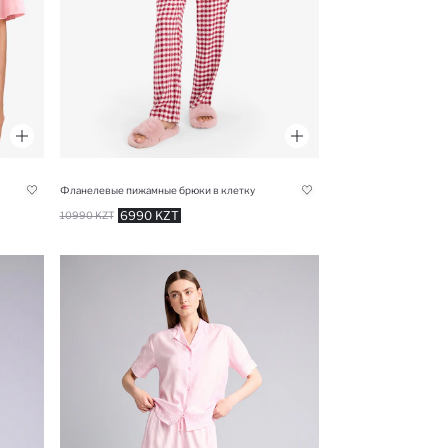
Фланелевые пижамные брюки в клетку
6990 KZT
10990 KZT