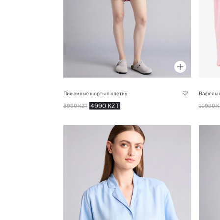
Пижамные шорты в клетку
4990 KZT
8990 KZT
10990 K