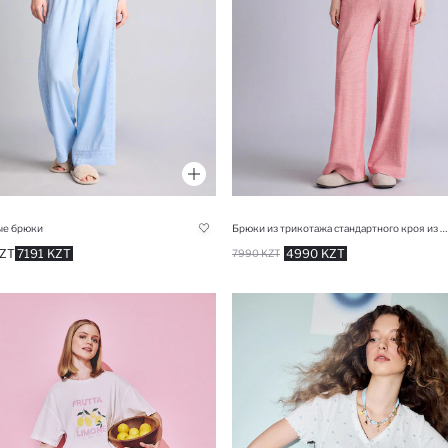
е брюки
Брюки из трикотажа стандартного кроя из рибаны для женщин Fall in Love
ZT
7191 KZT
4990 KZT
7990 KZT