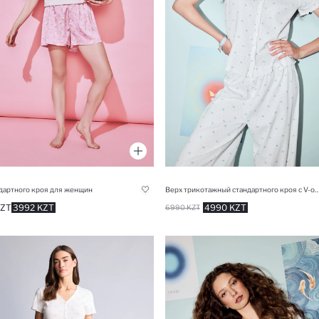
дартного кроя для женщин
Верх трикотажный стандартного кроя с V-образным вырезом для женщин 
KZT
3992 KZT
4990 KZT
6990 KZT