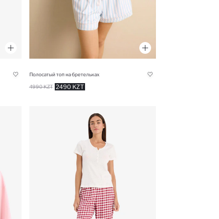
Полосатый топ на бретельках
2490 KZT
4990 KZT