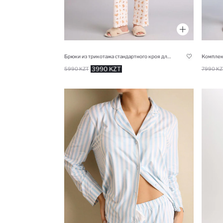
Брюки из трикотажа стандартного кроя для женщин Fall in Love
Комплек
3990 KZT
5990 KZT
7990 KZ