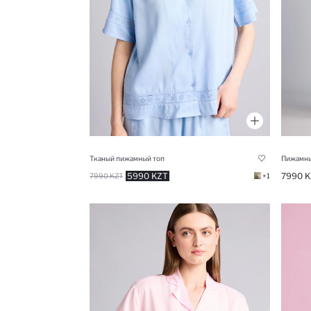
Тканый пижамный топ
Пижамны
5990 KZT
7990 K
7990 KZT
+1