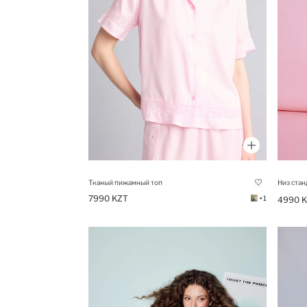
Тканый пижамный топ
Низ стан
7990 KZT
+1
4990 