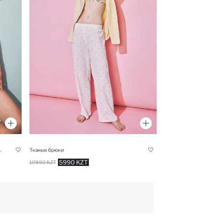
ля женщин Fall in Love
Тканые брюки
5990 KZT
10990 KZT