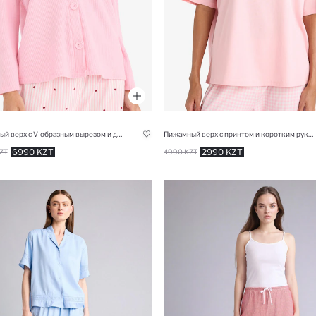
Вафельный верх с V-образным вырезом и длинным рукавом Regular Fit
Пижамный верх с принтом и коротким рукавом
6990 KZT
2990 KZT
ZT
4990 KZT