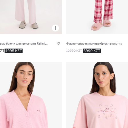
Поплиновые брюки для пижамы от Fall in Love
Фланелевые пижамные брюки в клетку
KZT
4995 KZT
6990 KZT
10990 KZT