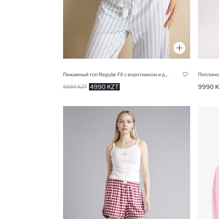
Пижамный топ Regular Fit с воротником и длинным рукавом
4990 KZT
9990 
8990 KZT