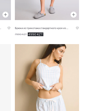
ого кроя Snoopy для женщин Fall in Love
Брюки из трикотажа стандартного кроя из фланели для женщин Fall in Love
4990 KZT
7990 KZT