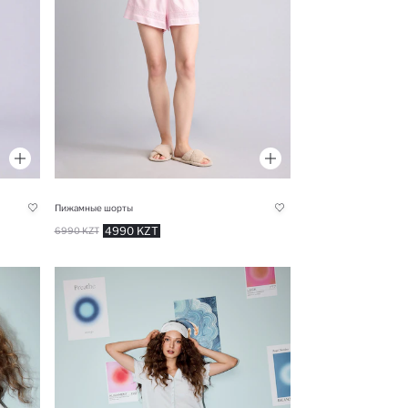
Пижамные шорты
4990 KZT
6990 KZT