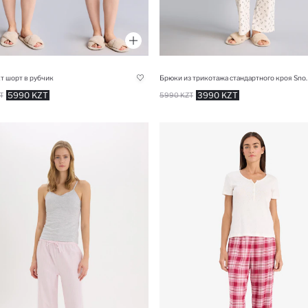
т шорт в рубчик
Брюки из трикотажа стандартн
5990 KZT
3990 KZT
T
5990 KZT