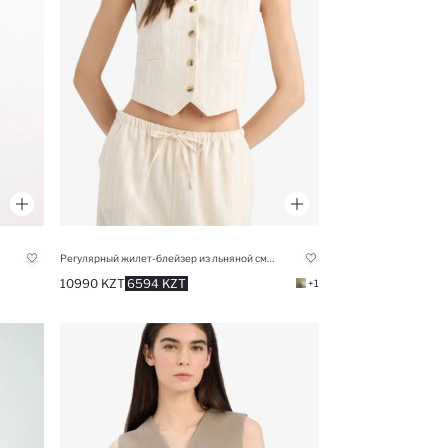
Регулярный жилет-блейзер из льняной смеси с V-образным вырезом
10990 KZT
6594 KZT
+1