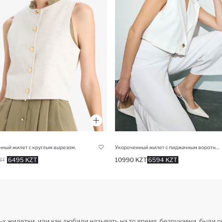
нный жилет с круглым вырезом.
Укороченный жилет с пиджачным воротником
6495 KZT
10990 KZT
6594 KZT
ZT
-х жилетки, или как любили называть на то время, безрукавки, были 