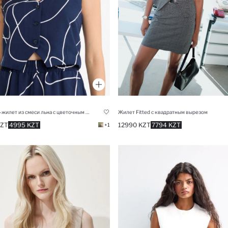
Жилет Fitted с квадратным вырезом
Блейзер-жилет из смеси льна с цветочным узором и V-образным вырезом
12990 KZT
7794 KZT
KZT
4995 KZT
+1