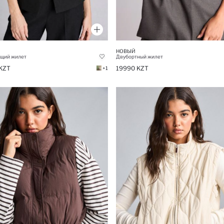
НОВЫЙ
щий жилет
Двубортный жилет
KZT
19990 KZT
+1