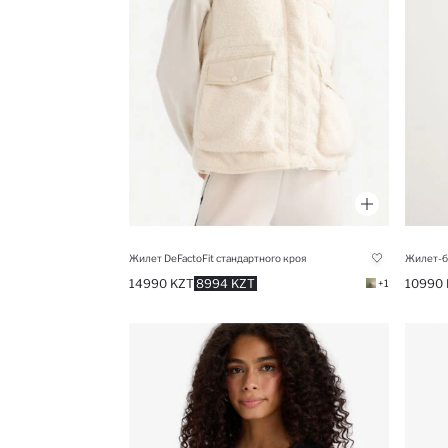
Жилет DeFactoFit стандартного кроя
14990 KZT
8994 KZT
10990 
+1