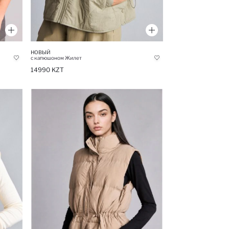
НОВЫЙ
с капюшоном Жилет
14990 KZT