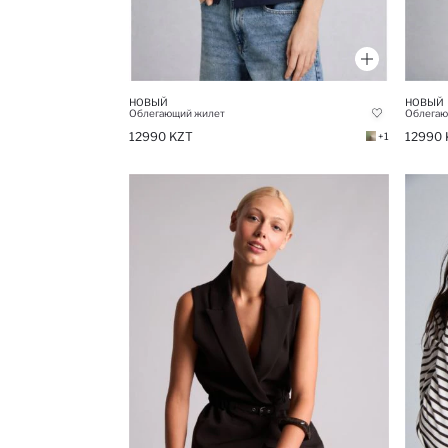
НОВЫЙ
НОВЫЙ
Облегающий жилет
Облегаю
12990 KZT
12990 
+1