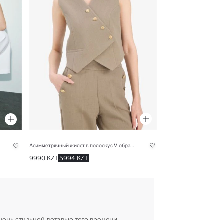
Асимметричный жилет в полоску с V-образным вырезом
9990 KZT
5994 KZT
очень стильной деталью того времени.