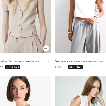
Жилет-блейзер белого цвета, льняная смесь, V-образный вырез
Оверсайз жилет с круглым вырезом из крепа
KZT
6594 KZT
6495 KZT
14990 KZT