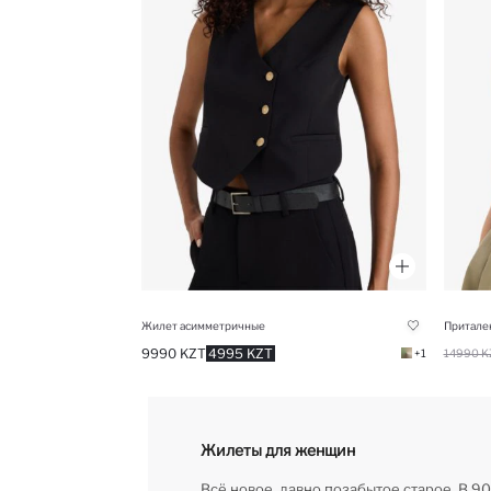
Жилет асимметричные
Притале
9990 KZT
4995 KZT
+1
14990 K
Жилеты для женщин
Всё новое, давно позабытое старое. В 90