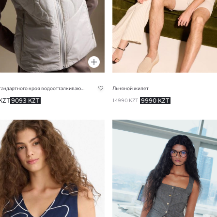
Жилет стандартного кроя водоотталкивающая ткань для женщин
Льняной жилет
KZT
9093 KZT
9990 KZT
14990 KZT