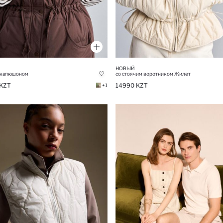
НОВЫЙ
 капюшоном
со стоячим воротником Жилет
KZT
14990 KZT
+1