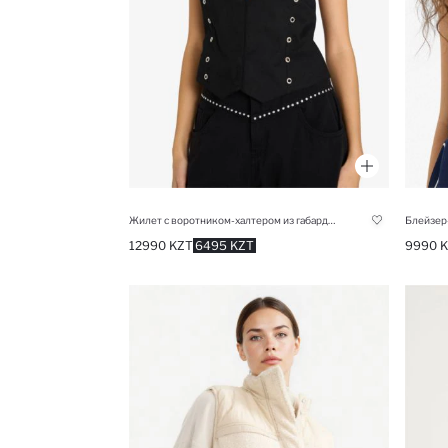
Жилет с воротником-халтером из габардина
12990 KZT
6495 KZT
9990 