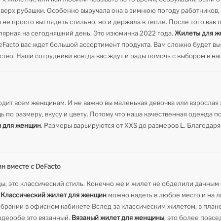
оверх рубашки. Особенно выручала она в зимнюю погоду работников,
не просто выглядеть стильно, но и держала в тепле. После того как п
лярная на сегодняшний день. Это изюминка 2022 года.
Жилеты для ж
acto вас ждет большой ассортимент продукта. Вам сложно будет выбра
ство. Наши сотрудники всегда вас ждут и рады помочь с выбором в на
дит всем женщинам. И не важно вы маленькая девочка или взрослая 
ь по размеру, вкусу и цвету. Потому что наша качественная одежда п
в для женщин
. Размеры варьируются от XXS до размеров L. Благодар
н вместе с DeFacto
ды, это классический стиль. Конечно же и жилет не обделили данным
.
Классический жилет для женщин
можно надеть в любое место и на 
собрании в офисном кабинете Вслед за классическим жилетом, в план
рдеробе это вязанный.
Вязаный жилет для женщины
, это более повс