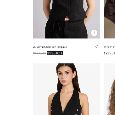
Жилет из льна для женщин
3990 KZT
12990 
6990 KZT