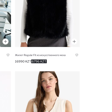
Жилет Regular Fit из искусственного меха
16990 KZT
6796 KZT