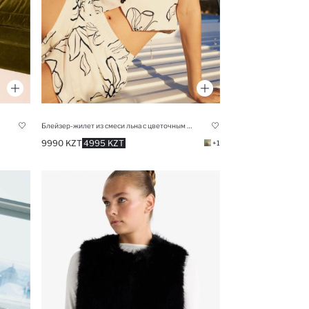
Блейзер-жилет из смеси льна с цветочным узором и V-образным вырезом
9990 KZT
4995 KZT
+1